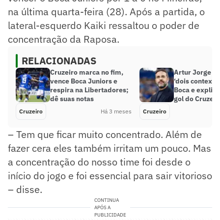
na última quarta-feira (28). Após a partida, o
lateral-esquerdo Kaiki ressaltou o poder de
concentração da Raposa.
RELACIONADAS
Cruzeiro marca no fim,
Artur Jorge vê
vence Boca Juniors e
‘dois contexto
respira na Libertadores;
Boca e explic
dê suas notas
gol do Cruzeir
Cruzeiro
Há 3 meses
Cruzeiro
– Tem que ficar muito concentrado. Além de
fazer cera eles também irritam um pouco. Mas
a concentração do nosso time foi desde o
início do jogo e foi essencial para sair vitorioso
– disse.
CONTINUA
APÓS A
PUBLICIDADE