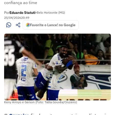
confiança ao time
Por
Eduardo Statuti
•
Belo Horizonte (MG)
25/04/2026
20:49
Favorite o Lance! no Google
Keny Arroyo e Gerson (Foto: Talita Gouvêa/Cruzeiro)