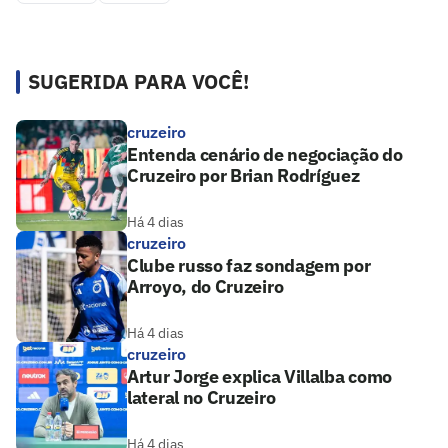
SUGERIDA PARA VOCÊ!
cruzeiro
Entenda cenário de negociação do
Cruzeiro por Brian Rodríguez
Há 4 dias
cruzeiro
Clube russo faz sondagem por
Arroyo, do Cruzeiro
Há 4 dias
cruzeiro
Artur Jorge explica Villalba como
lateral no Cruzeiro
Há 4 dias