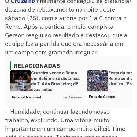
O
Cruzeiro
finalmente conseguiu se distanciar
da zona de rebaixamento na noite deste
sábado (25), com a vitória por 1 a 0 contra o
Remo. Após a partida, o meio-campista
Gerson reagiu ao resultado e destacou que a
equipe fez a partida que era necessária em
um campo com gramado irregular.
RELACIONADAS
Cruzeiro vence o Remo
Festa da torci
em Belém e se distancia
Remo contra o
do Z-4 do Brasileiro; dê
viraliza: ‘Espe
suas notas
Fora de Campo
Futebol Nacional
Há 3 meses
– Humildade, continuar fazendo nosso
trabalho, evoluindo. Uma vitória muito
importante em um campo muito difícil. Time