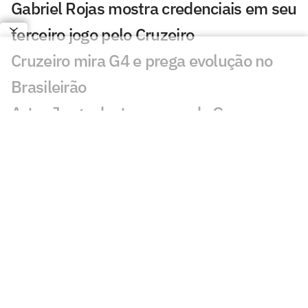
Gabriel Rojas mostra credenciais em seu
terceiro jogo pelo Cruzeiro
Cruzeiro mira G4 e prega evolução no
Brasileirão
Artur Jorge destaca peso de Gerson e
Matheus Pereira no Cruzeiro
Pri Back e Vanessinha projetam reta
decisiva do Cruzeiro no Brasileirão
Feminino
ANÁLISE: Cruzeiro neutraliza pontos
fortes do Coritiba e conta com brilho de
Matheus Pereira