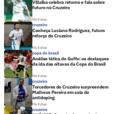
Villalba celebra retorno e fala sobre
futuro no Cruzeiro
Há 4 dias
cruzeiro
Conheça Luciano Rodríguez, futuro
reforço do Cruzeiro
Há 4 dias
copa do brasil
Análise tática do Guffo: os destaques
da ida das oitavas da Copa do Brasil
Há 4 dias
cruzeiro
Torcedores do Cruzeiro surpreendem
Matheus Pereira em sala do
antidoping
Há 4 dias
cruzeiro