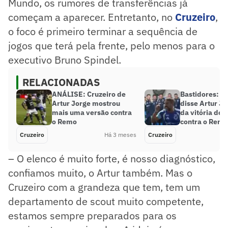
Mundo, os rumores de transferências já
começam a aparecer. Entretanto, no
Cruzeiro
,
o foco é primeiro terminar a sequência de
jogos que terá pela frente, pelo menos para o
executivo Bruno Spindel.
RELACIONADAS
ANÁLISE: Cruzeiro de
Bastidores: co
Artur Jorge mostrou
disse Artur Jo
mais uma versão contra
da vitória do 
o Remo
contra o Remo
Cruzeiro
Há 3 meses
Cruzeiro
– O elenco é muito forte, é nosso diagnóstico,
confiamos muito, o Artur também. Mas o
Cruzeiro com a grandeza que tem, tem um
departamento de scout muito competente,
estamos sempre preparados para os