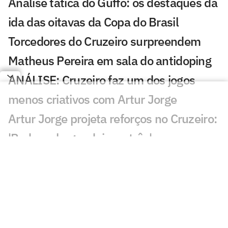
Análise tática do Guffo: os destaques da
ida das oitavas da Copa do Brasil
Torcedores do Cruzeiro surpreendem
Matheus Pereira em sala do antidoping
ANÁLISE: Cruzeiro faz um dos jogos
menos criativos com Artur Jorge
Artur Jorge projeta reforços no Cruzeiro:
'Podem chegar dois ou três'
Fabrício Bruno revela fala de Artur Jorge
após empate do Cruzeiro
Artur Jorge admite Cruzeiro abaixo do
esperado contra a Chapecoense