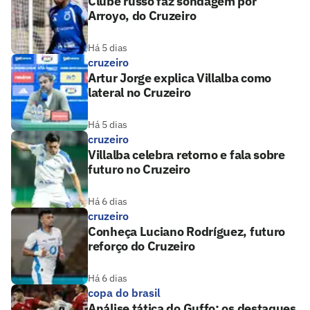
Clube russo faz sondagem por
Arroyo, do Cruzeiro
Há 5 dias
cruzeiro
Artur Jorge explica Villalba como
lateral no Cruzeiro
Há 5 dias
cruzeiro
Villalba celebra retorno e fala sobre
futuro no Cruzeiro
Há 6 dias
cruzeiro
Conheça Luciano Rodríguez, futuro
reforço do Cruzeiro
Há 6 dias
copa do brasil
Análise tática do Guffo: os destaques