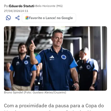
Por
Eduardo Statuti
•
Belo Horizonte (MG)
27/04/2026
14:11
Favorite o Lance! no Google
Bruno Spindel (Foto: Gustavo Aleixo/Cruzeiro)
Com a proximidade da pausa para a Copa do