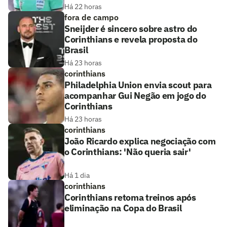
Há 22 horas
fora de campo
Sneijder é sincero sobre astro do
Corinthians e revela proposta do
Brasil
Há 23 horas
corinthians
Philadelphia Union envia scout para
acompanhar Gui Negão em jogo do
Corinthians
Há 23 horas
corinthians
João Ricardo explica negociação com
o Corinthians: 'Não queria sair'
Há 1 dia
corinthians
Corinthians retoma treinos após
eliminação na Copa do Brasil