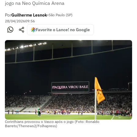
jogo na Neo Química Arena
Por
Guilherme Lesnok
•
São Paulo (SP)
28/04/2026
09:56
Favorite o Lance! no Google
Corinthians provocou o Vasco após o jogo (Foto: Ronaldo
Barreto/Thenews2/Folhapress)