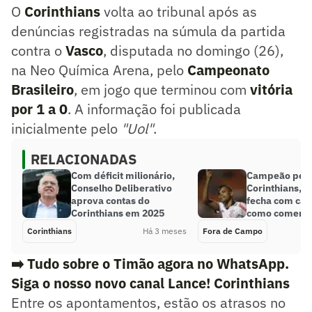
O
Corinthians
volta ao tribunal após as
denúncias registradas na súmula da partida
contra o
Vasco
, disputada no domingo (26),
na Neo Química Arena, pelo
Campeonato
Brasileiro
, em jogo que terminou com
vitória
por 1 a 0
. A informação foi publicada
inicialmente pelo
"Uol"
.
RELACIONADAS
Com déficit milionário,
Campeão pel
Conselho Deliberativo
Corinthians, D
aprova contas do
fecha com cana
Corinthians em 2025
como comenta
Corinthians
Há 3 meses
Fora de Campo
➡️ Tudo sobre o Timão agora no WhatsApp.
Siga o nosso novo canal Lance! Corinthians
Entre os apontamentos, estão os atrasos no