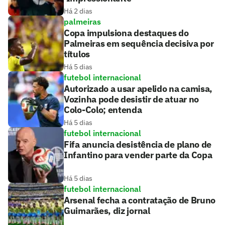
Há 2 dias
palmeiras
Copa impulsiona destaques do
Palmeiras em sequência decisiva por
títulos
Há 5 dias
futebol internacional
Autorizado a usar apelido na camisa,
Vozinha pode desistir de atuar no
Colo-Colo; entenda
Há 5 dias
futebol internacional
Fifa anuncia desistência de plano de
Infantino para vender parte da Copa
Há 5 dias
futebol internacional
Arsenal fecha a contratação de Bruno
Guimarães, diz jornal