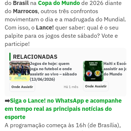
do
Brasil
na
Copa do Mundo
de 2026 diante
do
Marrocos
, outros três confrontos
movimentam o dia e a madrugada do Mundial.
Com isso, o
Lance!
quer saber: qual é o seu
palpite para os jogos deste sábado? Vote e
participe!
RELACIONADAS
Jogos de hoje: quem
Haiti x Escóci
joga no futebol e onde
assistir ao jo
assistir ao vivo – sábado
do Mundo
(13/06/2026)
Onde Assistir
Onde Assistir
Há 1 mês
➡️
Siga o Lance! no WhatsApp e acompanhe
em tempo real as principais notícias do
esporte
A programação começa às 16h (de Brasília),