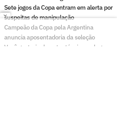
Sete jogos da Copa entram em alerta por
suspeitas de manipulação
Campeão da Copa pela Argentina
anuncia aposentadoria da seleção
Você gostaria de outro técnico no lugar
de Ancelotti na Seleção? Vote
Argentinos detonam Ronaldo e
Ronaldinho na final da Copa: 'Pitoresco'
Zubeldía define futuro no Fluminense
após sondagem do Equador
Confira quais clubes mais receberam
dinheiro da Fifa por ceder atletas à Copa