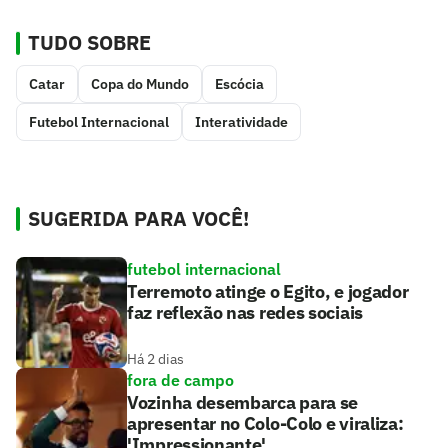
TUDO SOBRE
Catar
Copa do Mundo
Escócia
Futebol Internacional
Interatividade
SUGERIDA PARA VOCÊ!
futebol internacional
Terremoto atinge o Egito, e jogador
faz reflexão nas redes sociais
Há 2 dias
fora de campo
Vozinha desembarca para se
apresentar no Colo-Colo e viraliza:
'Impressionante'