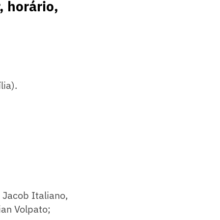
, horário,
ia).
 Jacob Italiano,
ian Volpato;