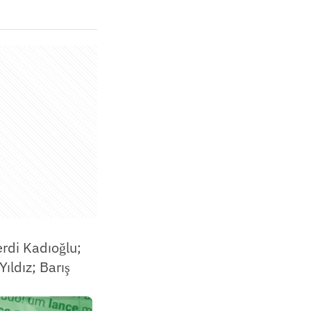
rdi Kadıoğlu;
ıldız; Barış