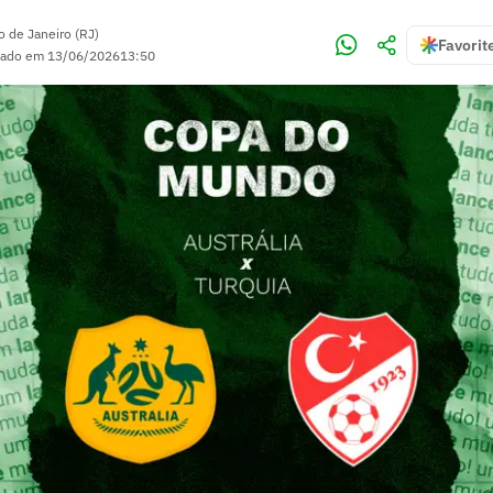
o de Janeiro (RJ)
Favorit
zado em
13/06/2026
13:50