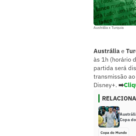
Austrália x Turquia
Austrália
e
Tur
às 1h (horário 
partida será d
transmissão ao
Disney+.
➡️
Cliq
RELACION
Austrál
Copa do 
Copa do Mundo