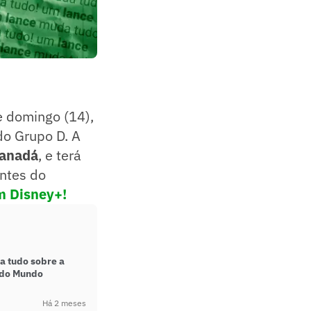
 domingo (14),
 do Grupo D. A
anadá
, e terá
antes do
m Disney+!
a tudo sobre a
a do Mundo
Há 2 meses