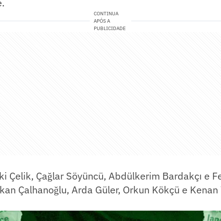
.
CONTINUA
APÓS A
PUBLICIDADE
i Çelik, Çağlar Söyüncü, Abdülkerim Bardakçı e Fe
kan Çalhanoğlu, Arda Güler, Orkun Kökçü e Kenan Y