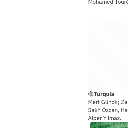
Mohamed Touré
🔴
Turquia
Mert Günok; Zek
Salih Özcan, Ha
Alper Yılmaz.