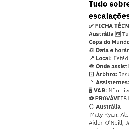
Tudo sobre
escalações
✅ FICHA TÉC
Austrália 🆚 T
Copa do Mundo
📆
Data e horá
📍
Local:
Estádi
👁️
Onde assisti
🟨
Árbitro:
Jesú
🚩
Assistentes
🖥️
VAR:
Não div
⚽ PROVÁVEIS
🟡
Austrália
Maty Ryan; Ales
Aiden O'Neill, 