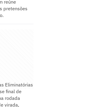
m reúne
as pretensões
o.
s Eliminatórias
se final de
 na rodada
de virada,