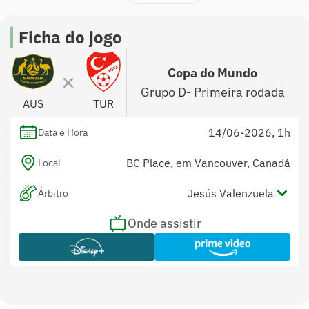
Ficha do jogo
Copa do Mundo
Grupo D- Primeira rodada
AUS
TUR
14/06-2026, 1h
Data e Hora
BC Place, em Vancouver, Canadá
Local
Jesús Valenzuela
Árbitro
Onde assistir
Jorge Urrego e Túlio Moreno
Assistentes
Não divulgado
Var