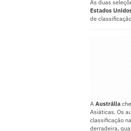
As duas seleçõ
Estados Unidos
de classificaçã
A
Austrália
che
Asiáticas. Os a
classificação n
derradeira, qu