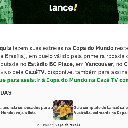
quia
fazem suas estreias na
Copa do Mundo
neste
de Brasília), em duelo válido pela primeira rodada
isputada no
Estádio BC Place,
em
Vancouver
, no
C
 vivo pela
CazéTV
, disponível também para assin
ue para assistir à Copa do Mundo na Cazé TV co
ADAS
ia anuncia convocados para a
Guia completo do Lance! saib
Mundo; veja a lista
Austrália, estreante na Cop
Há 2 meses
Copa do Mundo