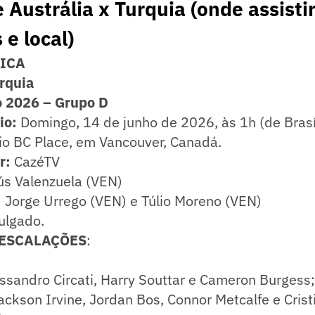
 Austrália x Turquia (onde assistir
 e local)
NICA
urquia
 2026 – Grupo D
rio:
Domingo, 14 de junho de 2026, às 1h (de Brasíl
o BC Place, em Vancouver, Canadá.
r:
CazéTV
s Valenzuela (VEN)
:
Jorge Urrego (VEN) e Túlio Moreno (VEN)
ulgado.
 ESCALAÇÕES
:
sandro Circati, Harry Souttar e Cameron Burgess;
Jackson Irvine, Jordan Bos, Connor Metcalfe e Crist