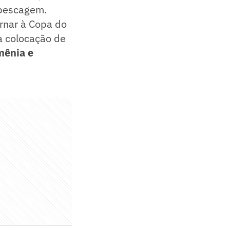
epescagem.
rnar à Copa do
a colocação de
ênia e