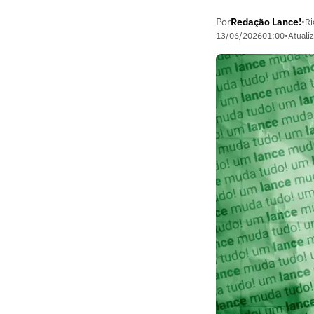
Por
Redação Lance!
•
Ri
13/06/2026
01:00
•
Atuali