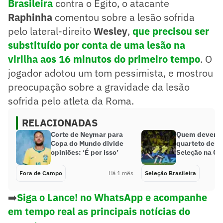
Brasileira
contra o Egito, o atacante
Raphinha
comentou sobre a lesão sofrida
pelo lateral-direito
Wesley
,
que precisou ser
substituído por conta de uma lesão na
virilha aos 16 minutos do primeiro tempo
. O
jogador adotou um tom pessimista, e mostrou
preocupação sobre a gravidade da lesão
sofrida pelo atleta da Roma.
RELACIONADAS
Corte de Neymar para
Quem deveria
Copa do Mundo divide
quarteto de a
opiniões: ‘É por isso’
Seleção na Co
Fora de Campo
Há 1 mês
Seleção Brasileira
➡️
Siga o Lance! no WhatsApp e acompanhe
em tempo real as principais notícias do