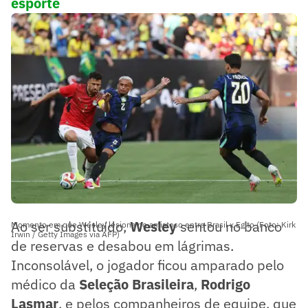
esporte
Ao ser substituído,
Wesley
sentou no banco
Momento em que Wesley lesiona no amistoso entre Brasil x Egito (Foto: Kirk
Irwin / Getty Images via AFP)
de reservas e desabou em lágrimas.
Inconsolável, o jogador ficou amparado pelo
médico da
Seleção Brasileira
,
Rodrigo
Lasmar
, e pelos companheiros de equipe, que