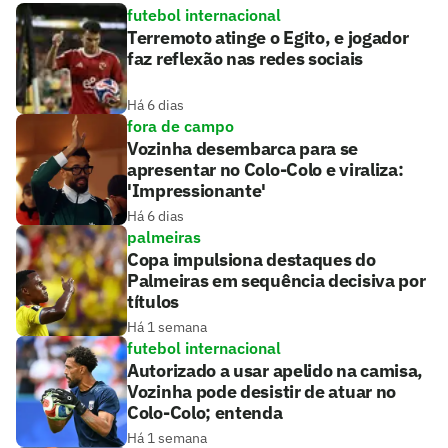
futebol internacional
Terremoto atinge o Egito, e jogador
faz reflexão nas redes sociais
Há 6 dias
fora de campo
Vozinha desembarca para se
apresentar no Colo-Colo e viraliza:
'Impressionante'
Há 6 dias
palmeiras
Copa impulsiona destaques do
Palmeiras em sequência decisiva por
títulos
Há 1 semana
futebol internacional
Autorizado a usar apelido na camisa,
Vozinha pode desistir de atuar no
Colo-Colo; entenda
Há 1 semana