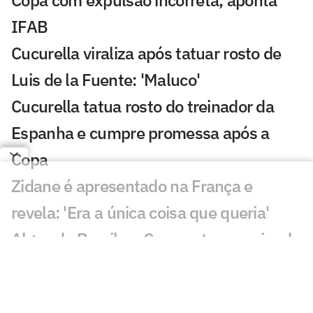
Copa com expulsão incorreta, aponta
IFAB
Cucurella viraliza após tatuar rosto de
Luis de la Fuente: 'Maluco'
Cucurella tatua rosto do treinador da
Espanha e cumpre promessa após a
Copa
Zidane é apresentado na França e
revela: 'Era a única coisa que queria'
Algoz do Brasil na Copa entra na mira de
PSG e Juventus
Enquete Lance!: Gol de Sidny foi o mais