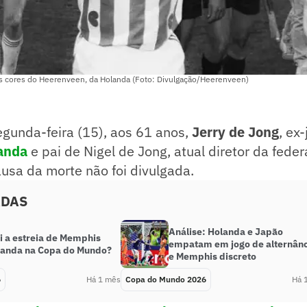
s cores do Heerenveen, da Holanda (Foto: Divulgação/Heerenveen)
gunda-feira (15), aos 61 anos,
Jerry de Jong
, ex
anda
e pai de Nigel de Jong, atual diretor da fede
usa da morte não foi divulgada.
ADAS
Análise: Holanda e Japão
i a estreia de Memphis
empatam em jogo de alternânc
landa na Copa do Mundo?
e Memphis discreto
6
Há 1 mês
Copa do Mundo 2026
Há 