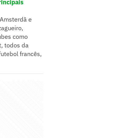
incipais
Amsterdã e
zagueiro,
lubes como
, todos da
utebol francês,