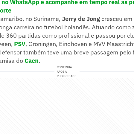
! no WhatsApp e acompanhe em tempo real as pr
porte
amaribo, no Suriname,
Jerry de Jong
cresceu em 
onga carreira no futebol holandês. Atuando como 
de 360 partidas como profissional e passou por c
nveen,
PSV
, Groningen, Eindhoven e MVV Maastricht
-defensor também teve uma breve passagem pelo f
camisa do
Caen
.
CONTINUA
APÓS A
PUBLICIDADE