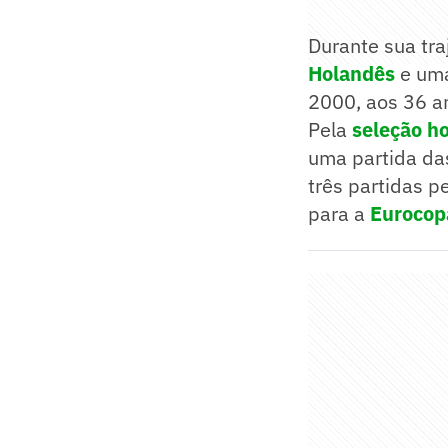
Durante sua tra
Holandês
e uma
2000, aos 36 a
Pela
seleção h
uma partida d
três partidas p
para a
Eurocop