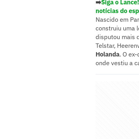
➡️
Siga o Lance
notícias do es
Nascido em Par
construiu uma l
disputou mais 
Telstar, Heere
Holanda
. O ex
onde vestiu a 