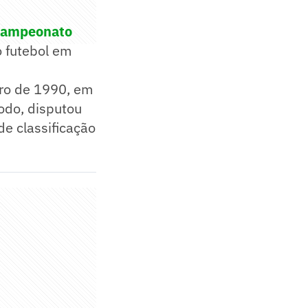
ampeonato
 futebol em
bro de 1990, em
todo, disputou
de classificação