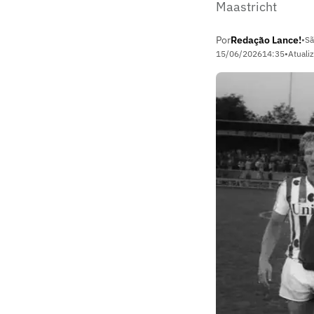
Maastricht
Por
Redação Lance!
•
Sã
15/06/2026
14:35
•
Atuali