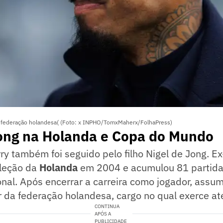
da federação holandesa( (Foto: x INPHO/TomxMaherx/FolhaPress)
Jong na Holanda e Copa do Mundo
ry também foi seguido pelo filho Nigel de Jong. Ex
eleção da
Holanda
em 2004 e acumulou 81 partida
nal. Após encerrar a carreira como jogador, assu
r da federação holandesa, cargo no qual exerce até
CONTINUA
APÓS A
PUBLICIDADE