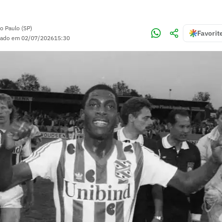
o Paulo (SP)
Favorit
zado em
02/07/2026
15:30