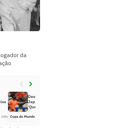
-jogador da
ração
Destaque da Holanda contra o
ias
Japão se inspira em Neymar:
‘Queria ser como ele’
1 mês
Copa do Mundo 2026
Há 1 mês