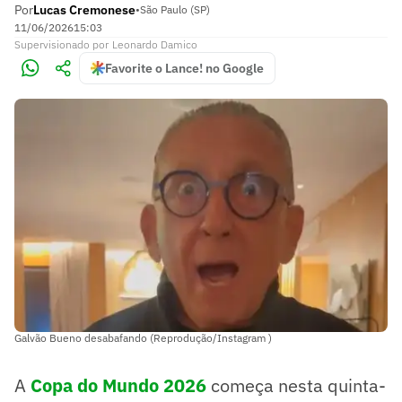
Por
Lucas Cremonese
•
São Paulo (SP)
11/06/2026
15:03
Supervisionado
por
Leonardo Damico
Favorite o Lance! no Google
Galvão Bueno desabafando (Reprodução/Instagram )
A
Copa do Mundo 2026
começa nesta quinta-