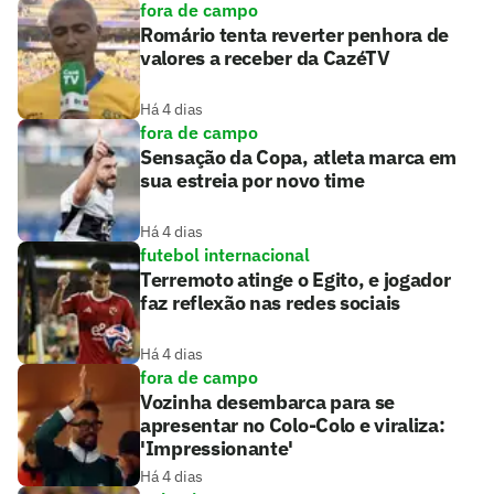
fora de campo
Romário tenta reverter penhora de
valores a receber da CazéTV
Há 4 dias
fora de campo
Sensação da Copa, atleta marca em
sua estreia por novo time
Há 4 dias
futebol internacional
Terremoto atinge o Egito, e jogador
faz reflexão nas redes sociais
Há 4 dias
fora de campo
Vozinha desembarca para se
apresentar no Colo-Colo e viraliza:
'Impressionante'
Há 4 dias