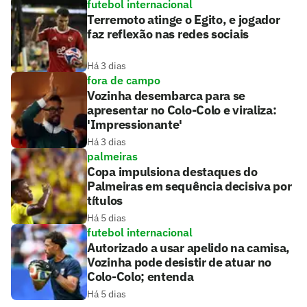
futebol internacional
Terremoto atinge o Egito, e jogador
faz reflexão nas redes sociais
Há 3 dias
fora de campo
Vozinha desembarca para se
apresentar no Colo-Colo e viraliza:
'Impressionante'
Há 3 dias
palmeiras
Copa impulsiona destaques do
Palmeiras em sequência decisiva por
títulos
Há 5 dias
futebol internacional
Autorizado a usar apelido na camisa,
Vozinha pode desistir de atuar no
Colo-Colo; entenda
Há 5 dias