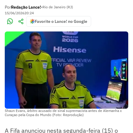
Por
Redação Lance!
•
Rio de Janeiro (RJ)
15/06/2026
20:24
Favorite o Lance! no Google
Shaun Evans, árbitro acusado de sinal supremacista antes de Alemanha x
Curaçao pela Copa do Mundo (Foto: Reprodução)
A Fifa anunciou nesta segunda-feira (15) o