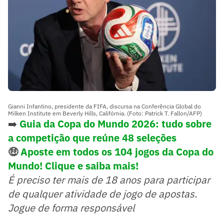
Gianni Infantino, presidente da FIFA, discursa na Conferência Global do
Milken Institute em Beverly Hills, Califórnia. (Foto: Patrick T. Fallon/AFP)
➡️
Guia da Copa do Mundo 2026: tudo sobre
a competição que reúne 48 seleções
🤑
Aposte em todos os 104 jogos da Copa do
Mundo! Clique e saiba mais!
É preciso ter mais de 18 anos para participar
de qualquer atividade de jogo de apostas.
Jogue de forma responsável