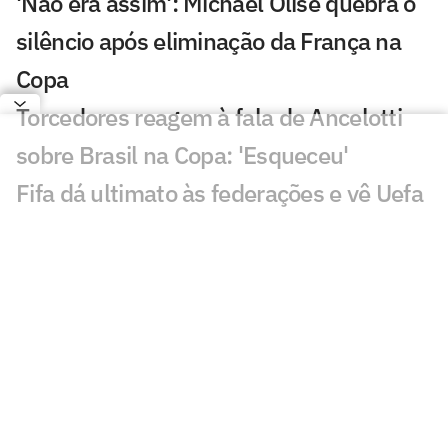
'Não era assim': Michael Olise quebra o
silêncio após eliminação da França na
Copa
Torcedores reagem à fala de Ancelotti
sobre Brasil na Copa: 'Esqueceu'
Fifa dá ultimato às federações e vê Uefa
contra-atacar plano de Infantino
Ancelotti encerra ciclo de Neymar na
Seleção Brasileira: 'Pensar no futuro'
Com o fim da Era Neymar, quem será o
novo camisa 10 da Seleção Brasileira?
Fifa abre processo contra jogadores e