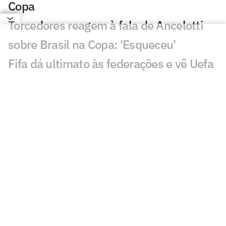
Copa
Torcedores reagem à fala de Ancelotti
sobre Brasil na Copa: 'Esqueceu'
Fifa dá ultimato às federações e vê Uefa
contra-atacar plano de Infantino
Ancelotti encerra ciclo de Neymar na
Seleção Brasileira: 'Pensar no futuro'
Com o fim da Era Neymar, quem será o
novo camisa 10 da Seleção Brasileira?
Fifa abre processo contra jogadores e
federação da Argentina por polêmicas
na Copa