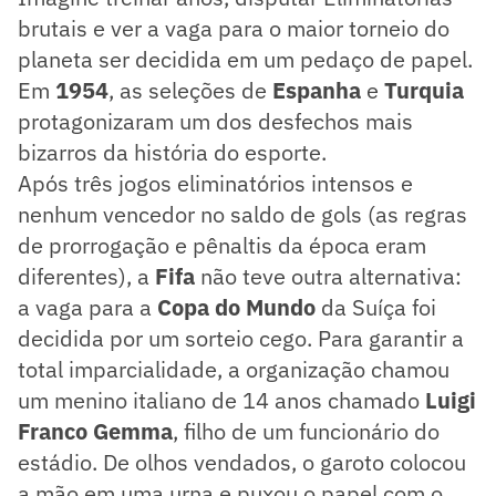
brutais e ver a vaga para o maior torneio do
planeta ser decidida em um pedaço de papel.
Em
1954
, as seleções de
Espanha
e
Turquia
protagonizaram um dos desfechos mais
bizarros da história do esporte.
Após três jogos eliminatórios intensos e
nenhum vencedor no saldo de gols (as regras
de prorrogação e pênaltis da época eram
diferentes), a
Fifa
não teve outra alternativa:
a vaga para a
Copa do Mundo
da Suíça foi
decidida por um sorteio cego. Para garantir a
total imparcialidade, a organização chamou
um menino italiano de 14 anos chamado
Luigi
Franco Gemma
, filho de um funcionário do
estádio. De olhos vendados, o garoto colocou
a mão em uma urna e puxou o papel com o