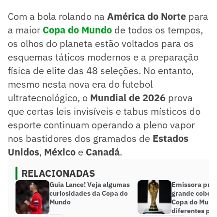
Com a bola rolando na
América do Norte
para
a maior
Copa do Mundo
de todos os tempos,
os olhos do planeta estão voltados para os
esquemas táticos modernos e a preparação
física de elite das 48 seleções. No entanto,
mesmo nesta nova era do futebol
ultratecnológico, o
Mundial de 2026
prova
que certas leis invisíveis e tabus místicos do
esporte continuam operando a pleno vapor
nos bastidores dos gramados de
Estados
Unidos
,
México
e
Canadá
.
RELACIONADAS
Guia Lance! Veja algumas
Emissora pro
curiosidades da Copa do
grande cobert
Mundo
Copa do Mund
diferentes paí