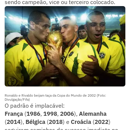
sendo campeão, vice ou terceiro colocado.
Ronaldo e Rivaldo beijam taça da Copa do Mundo de 2002 (Foto:
Divulgação/Fifa)
O padrão é implacável:
França
(
1986
,
1998
,
2006
),
Alemanha
(
2014
),
Bélgica
(
2018
) e
Croácia
(
2022
)
seguiram caminhos de sucesso imediato no