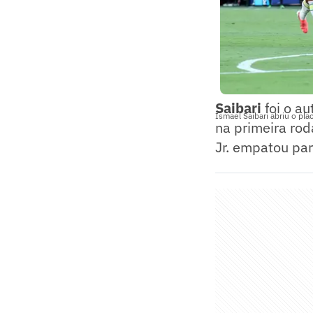
Saibari
foi o a
Ismael Saibari abriu o pl
na primeira ro
Jr. empatou pa