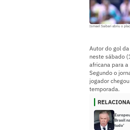
Ismael Saibari abriu o pl
Autor do gol d
neste sábado (
africana para a
Segundo o jorna
jogador chegou
temporada.
RELACION
Europeu
Brasil 
tudo’