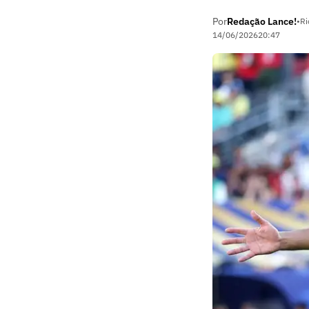
Por
Redação Lance!
•
Ri
14/06/2026
20:47