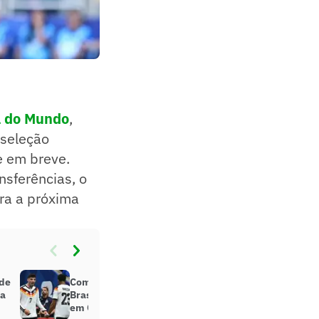
 do Mundo
,
 seleção
e em breve.
nsferências, o
ra a próxima
 de
Com novo 7 a 1, Alemanha supera
pa
Brasil como seleção com mais gols
em Copas do Mundo