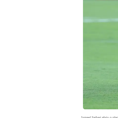
Ismael Saibari abriu o pl