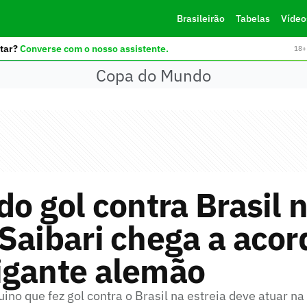
Brasileirão
Tabelas
Vídeo
tar?
Converse com o nosso assistente.
18+ 
Copa do Mundo
do gol contra Brasil 
Saibari chega a acor
igante alemão
no que fez gol contra o Brasil na estreia deve atuar n