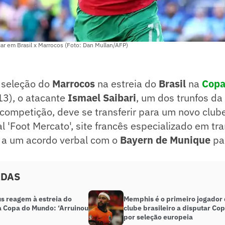
acar em Brasil x Marrocos (Foto: Dan Mullan/AFP)
a seleção do
Marrocos
na estreia do
Brasil
na
Copa
13), o atacante
Ismael Saibari
, um dos trunfos da
 competição, deve se transferir para um novo club
l 'Foot Mercato', site francês especializado em tra
 a um acordo verbal com o
Bayern de Munique
pa
ADAS
s reagem à estreia do
Memphis é o primeiro jogador
na Copa do Mundo: ‘Arruinou
clube brasileiro a disputar Co
por seleção europeia