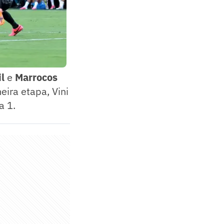
il
e
Marrocos
eira etapa, Vini
a 1.