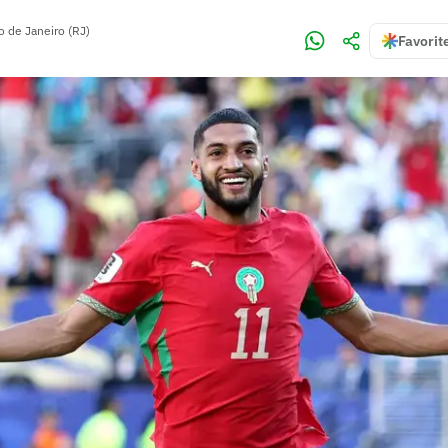
o de Janeiro (RJ)
Favorit