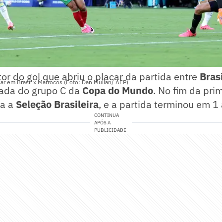
utor do gol que abriu o placar da partida entre
Bras
acar em Brasil x Marrocos (Foto: Dan Mullan/ AFP)
dada do grupo C da
Copa do Mundo
. No fim da prim
ra a
Seleção Brasileira
, e a partida terminou em 1 
CONTINUA
APÓS A
PUBLICIDADE