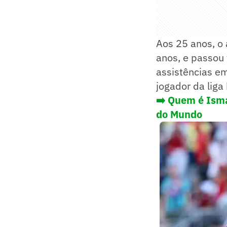
Aos 25 anos, o
anos, e passou 
assistências em
jogador da liga
➡️ Quem é Isma
do Mundo