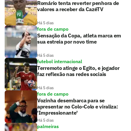
Romário tenta reverter penhora de
valores a receber da CazéTV
Há 5 dias
fora de campo
Sensação da Copa, atleta marca em
sua estreia por novo time
Há 5 dias
futebol internacional
Terremoto atinge o Egito, e jogador
faz reflexão nas redes sociais
Há 5 dias
fora de campo
Vozinha desembarca para se
apresentar no Colo-Colo e viraliza:
'Impressionante'
Há 5 dias
palmeiras