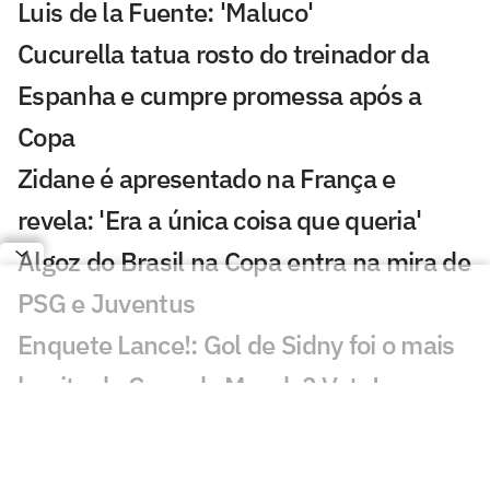
Luis de la Fuente: 'Maluco'
Cucurella tatua rosto do treinador da
Espanha e cumpre promessa após a
Copa
Zidane é apresentado na França e
revela: 'Era a única coisa que queria'
Algoz do Brasil na Copa entra na mira de
PSG e Juventus
Enquete Lance!: Gol de Sidny foi o mais
bonito da Copa do Mundo? Vote!
Gol de Cabo Verde é eleito o melhor da
Copa do Mundo