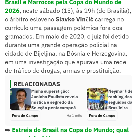
Brasil e Marrocos pela Copa do Mundo de
2026
, neste sábado (13), às 19h (de Brasília),
o árbitro esloveno
Slavko Vinčić
carrega no
currículo uma passagem polêmica fora dos
gramados. Em maio de 2020, o juiz foi detido
durante uma grande operação policial na
cidade de Bijeljina, na Bósnia e Herzegovina,
em uma investigação que apurava uma rede
de tráfico de drogas, armas e prostituição.
RELACIONADAS
Minha superstição:
Neymar lidera:
Juninho Paulista revela
ranking dos m
mística e segredo da
seguidos da S
Seleção pentacampeã
Brasileira
Fora de Campo
Há 1 mês
Fora de Campo
➡️
Estreia do Brasil na Copa do Mundo; qual