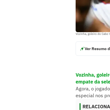
Vozinha, goleiro do Cab
Ver Resumo d
Vozinha, goleiro 
contra a poderosa
uma presença espe
Resumo supervision
Vozinha, golei
empate da sele
Agora, o jogad
especial nos p
RELACION