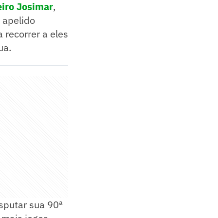
eiro
Josimar
,
o apelido
 recorrer a eles
ua.
sputar sua 90ª