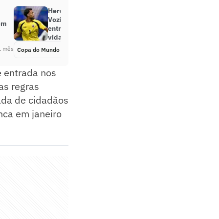
Herói de empate contra a Espanha,
Vozinha se emociona em
 em
entrevista: ‘Sonhei toda minha
vida’
1 mês
Copa do Mundo 2026
Há 1 mês
e entrada nos
as regras
ada de cidadãos
nca em janeiro