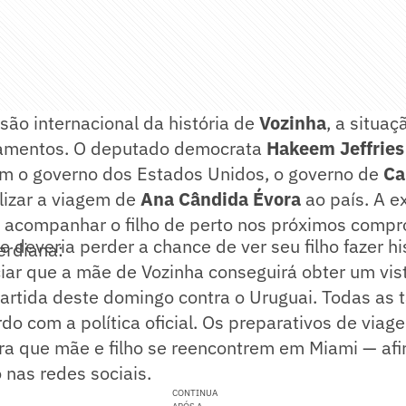
ão internacional da história de
Vozinha
, a situa
amentos. O deputado democrata
Hakeem Jeffries
m o governo dos Estados Unidos, o governo de
Ca
lizar a viagem de
Ana Cândida Évora
ao país. A e
a acompanhar o filho de perto nos próximos comp
everia perder a chance de ver seu filho fazer hi
erdiana:
ciar que a mãe de Vozinha conseguirá obter um vi
artida deste domingo contra o Uruguai. Todas as 
rdo com a política oficial. Os preparativos de viag
ra que mãe e filho se reencontrem em Miami — afi
nas redes sociais.
CONTINUA