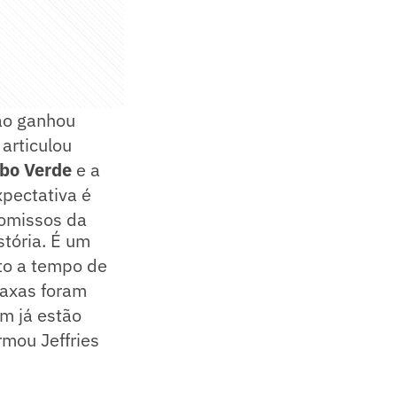
ção ganhou
articulou
bo Verde
e a
xpectativa é
romissos da
stória. É um
sto a tempo de
taxas foram
em já estão
rmou Jeffries