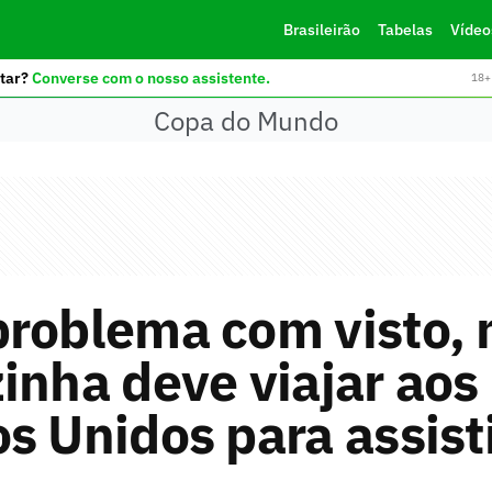
Brasileirão
Tabelas
Vídeo
tar?
Converse com o nosso assistente.
18+ 
Copa do Mundo
problema com visto,
inha deve viajar aos
s Unidos para assisti