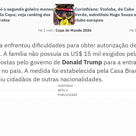
 é o segundo goleiro menos
Corinthians: Vozinha, de Cabo
da Copa; veja ranking dos
Verde, substituiu Hugo Souza
ratos
clube europeu
Há 1 mês
Copa do Mundo 2026
Há 
la enfrentou dificuldades para obter autorização d
 A família não possuía os US$ 15 mil exigidos pel
postas pelo governo de
Donald Trump
para a entr
no país. A medida foi estabelecida pela Casa Bra
iu cidadãos de outras nacionalidades.
CONTINUA
APÓS A
PUBLICIDADE