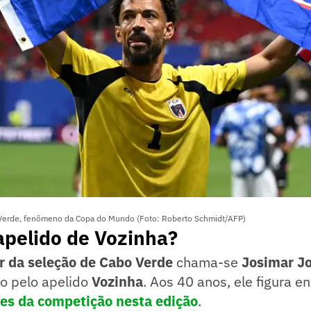
 Verde, fenômeno da Copa do Mundo (Foto: Roberto Schmidt/AFP)
apelido de Vozinha?
ar da seleção de Cabo Verde
chama-se
Josimar Jo
o pelo apelido
Vozinha
. Aos 40 anos, ele figura e
es da competição nesta edição
.