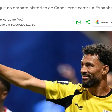
aque no empate histórico de Cabo verde contra a Espanh
lo Horizonte (MG)
Favorit
zado em
30/06/2026
12:10