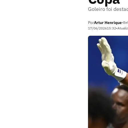
Goleiro foi dest
Por
Artur Henrique
•
Be
17/06/2026
15:32
•
Atuali