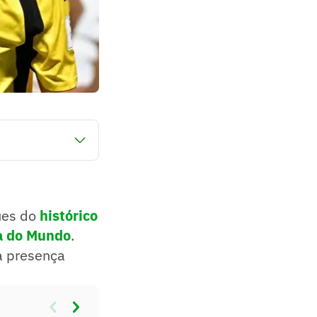
 seleção africana
 campo e deve ter
ues do
histórico
 do Mundo
.
a presença