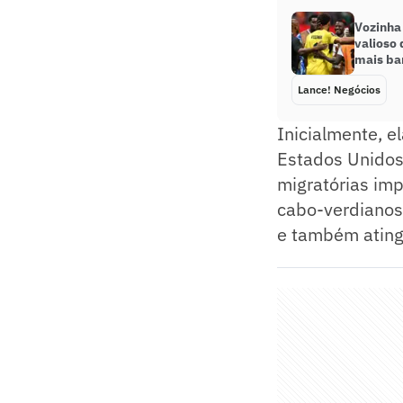
Vozinha
valioso 
mais ba
Lance! Negócios
Inicialmente, e
Estados Unidos.
migratórias im
cabo-verdianos 
e também ating