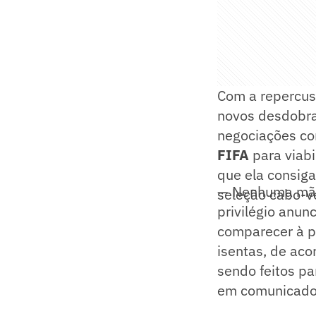
Com a repercuss
novos desdobr
negociações co
FIFA
para viabi
que ela consig
— Nenhuma mãe d
seleção cabo-v
privilégio anun
comparecer à p
isentas, de aco
sendo feitos pa
em comunicado 