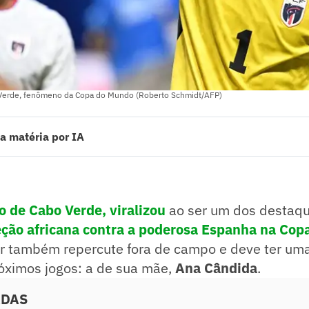
o Verde, fenômeno da Copa do Mundo (Roberto Schmidt/AFP)
a matéria por IA
de Cabo Verde, viralizou ao ser um dos destaques do histórico empate da
 Espanha na Copa do Mundo. Agora, o jogador também repercute fora de
cial nos próximos jogos: a de sua mãe, Ana Cândida.
ado pelo jornalista!
ro de Cabo Verde, viralizou
ao ser um dos destaq
ção africana contra a poderosa
Espanha
na
Copa
or também repercute fora de campo e deve ter um
róximos jogos: a de sua mãe,
Ana Cândida
.
ADAS