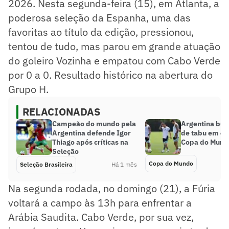
2026. Nesta segunda-feira (15), em Atlanta, a
poderosa seleção da Espanha, uma das
favoritas ao título da edição, pressionou,
tentou de tudo, mas parou em grande atuação
do goleiro Vozinha e empatou com Cabo Verde
por 0 a 0. Resultado histórico na abertura do
Grupo H.
RELACIONADAS
Campeão do mundo pela
Argentina bus
Argentina defende Igor
de tabu em es
Thiago após críticas na
Copa do Mund
Seleção
Copa do Mundo
Seleção Brasileira
Há 1 mês
Na segunda rodada, no domingo (21), a Fúria
voltará a campo às 13h para enfrentar a
Arábia Saudita. Cabo Verde, por sua vez,