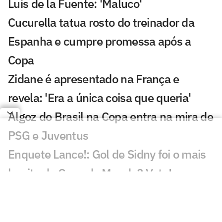
Luis de la Fuente: 'Maluco'
Cucurella tatua rosto do treinador da
Espanha e cumpre promessa após a
Copa
Zidane é apresentado na França e
revela: 'Era a única coisa que queria'
Algoz do Brasil na Copa entra na mira de
PSG e Juventus
Enquete Lance!: Gol de Sidny foi o mais
bonito da Copa do Mundo? Vote!
Gol de Cabo Verde é eleito o melhor da
Copa do Mundo