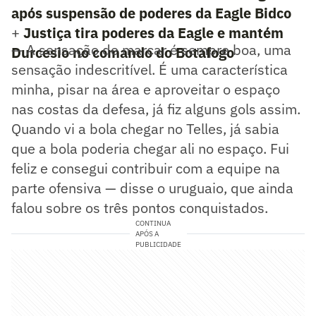
após suspensão de poderes da Eagle Bidco
+
Justiça tira poderes da Eagle e mantém
— A sensação de marcar é sempre boa, uma
Durcesio no comando do Botafogo
sensação indescritível. É uma característica
minha, pisar na área e aproveitar o espaço
nas costas da defesa, já fiz alguns gols assim.
Quando vi a bola chegar no Telles, já sabia
que a bola poderia chegar ali no espaço. Fui
feliz e consegui contribuir com a equipe na
parte ofensiva — disse o uruguaio, que ainda
falou sobre os três pontos conquistados.
CONTINUA
APÓS A
PUBLICIDADE