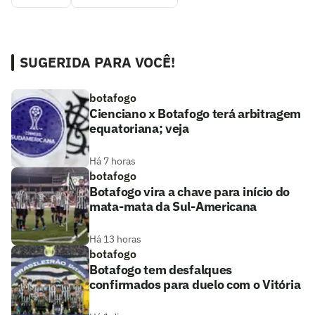
SUGERIDA PARA VOCÊ!
botafogo
Cienciano x Botafogo terá arbitragem
equatoriana; veja
Há 7 horas
botafogo
Botafogo vira a chave para início do
mata-mata da Sul-Americana
Há 13 horas
botafogo
Botafogo tem desfalques
confirmados para duelo com o Vitória