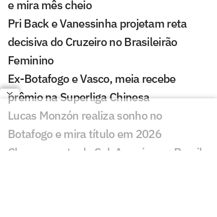
e mira mês cheio
Pri Back e Vanessinha projetam reta
decisiva do Cruzeiro no Brasileirão
Feminino
Ex-Botafogo e Vasco, meia recebe
prêmio na Superliga Chinesa
Lucas Monzón realiza sonho no
Botafogo e mira título em 2026
Chaveamento da Sul-Americana: Brasil
tem cinco times nas oitavas
Por onde anda Schwenck, ex-atacante
de Botafogo e Cruzeiro?