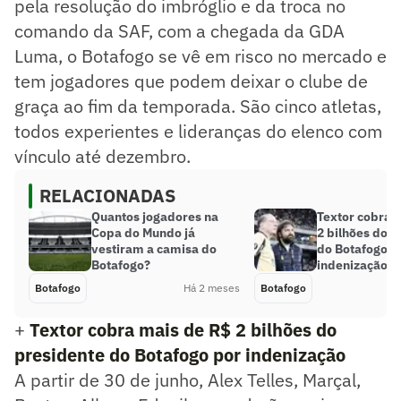
pela resolução do imbróglio e da troca no
comando da SAF, com a chegada da GDA
Luma, o Botafogo se vê em risco no mercado e
tem jogadores que podem deixar o clube de
graça ao fim da temporada. São cinco atletas,
todos experientes e lideranças do elenco com
vínculo até dezembro.
RELACIONADAS
Quantos jogadores na
Textor cobra 
Copa do Mundo já
2 bilhões do p
vestiram a camisa do
do Botafogo p
Botafogo?
indenização
Botafogo
Há 2 meses
Botafogo
+
Textor cobra mais de R$ 2 bilhões do
presidente do Botafogo por indenização
A partir de 30 de junho, Alex Telles, Marçal,