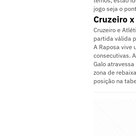
temos, estão i
jogo seja o pon
Cruzeiro x
Cruzeiro e Atlé
partida válida 
A Raposa vive 
consecutivas. 
Galo atravessa 
zona de rebaix
posição na tabe