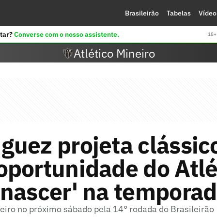
Brasileirão
Tabelas
Vídeo
tar?
Converse com o nosso assistente.
18+ 
Atlético Mineiro
uez projeta clássic
portunidade do Atlé
enascer' na tempora
zeiro no próximo sábado pela 14° rodada do Brasileirão