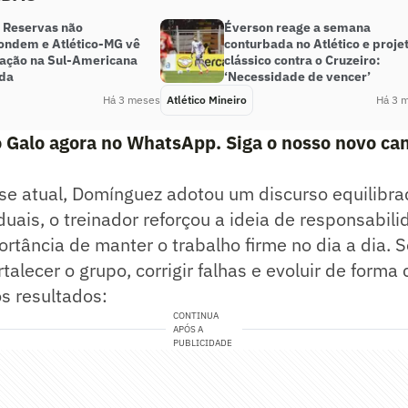
: Reservas não
Éverson reage a semana
ondem e Atlético-MG vê
conturbada no Atlético e proje
icação na Sul-Americana
clássico contra o Cruzeiro:
da
‘Necessidade de vencer’
Há 3 meses
Atlético Mineiro
Há 3 
 Galo agora no WhatsApp. Siga o nosso novo can
ase atual, Domínguez adotou um discurso equilibr
duais, o treinador reforçou a ideia de responsabili
rtância de manter o trabalho firme no dia a dia. 
talecer o grupo, corrigir falhas e evoluir de forma
s resultados:
CONTINUA
APÓS A
PUBLICIDADE