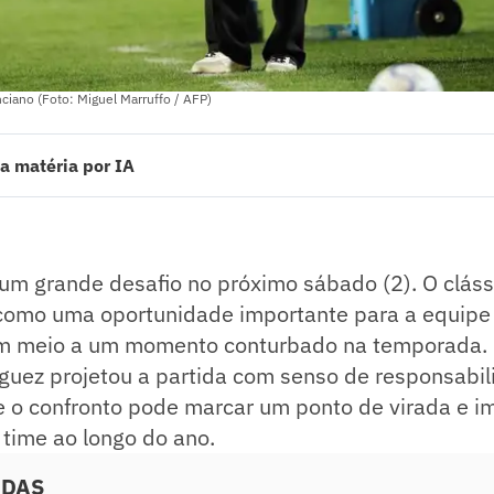
ciano (Foto: Miguel Marruffo / AFP)
a matéria por IA
 grande desafio no próximo sábado (2). O clássico contra o Cruzeiro s
ortante para a equipe retomar o bom desempenho em meio a um mome
nico Eduardo Domínguez projetou a partida com senso de responsabilid
ode marcar um ponto de virada e impulsionar o crescimento do time ao 
m grande desafio no próximo sábado (2). O cláss
ado pelo jornalista!
 como uma oportunidade importante para a equipe
 meio a um momento conturbado na temporada. 
uez projetou a partida com senso de responsabil
 o confronto pode marcar um ponto de virada e im
time ao longo do ano.
ADAS