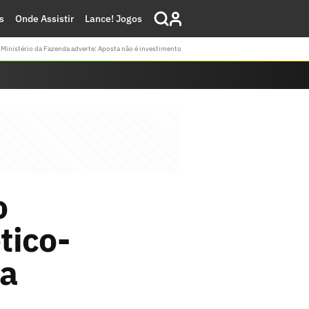
s
Onde Assistir
Lance! Jogos
Ministério da Fazenda adverte: Aposta não é investimento
o
tico-
da