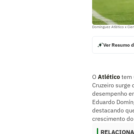
Domínguez Atlético x Cien
Ver Resumo d
O Atlético tem um
oportunidade imp
temporada. O téc
que o confronto p
O
Atlético
tem u
Resumo supervision
Cruzeiro surge
desempenho em
Eduardo Domíng
destacando que
crescimento do 
RELACION