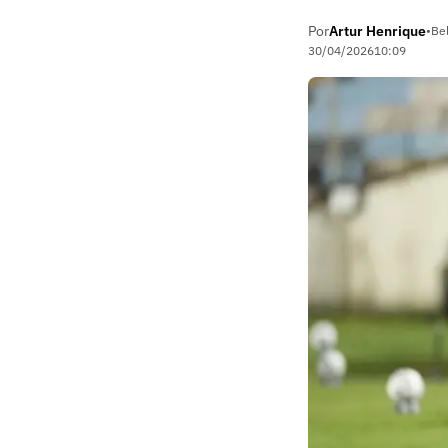
Por
Artur Henrique
•
Be
30/04/2026
10:09