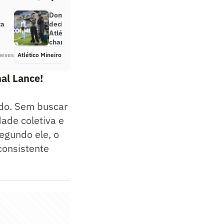
Domínguez lamenta erros
ta
decisivos, mas elogia jovens do
Atlético: ‘Aproveitaram as
chances’
meses
Atlético Mineiro
Há 3 meses
al Lance!
ado. Sem buscar
dade coletiva e
Segundo ele, o
 consistente