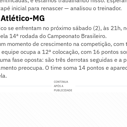
dentificadas, e estamos trabalhando nisso. Esper
tapé inicial para renascer — analisou o treinador.
 Atlético-MG
tico se enfrentam no próximo sábado (2), às 21h, 
pela 14ª rodada do Campeonato Brasileiro.
um momento de crescimento na competição, com tr
A equipe ocupa a 12ª colocação, com 16 pontos s
uma fase oposta: são três derrotas seguidas e a 
amento preocupa. O time soma 14 pontos e apare
la.
CONTINUA
APÓS A
PUBLICIDADE