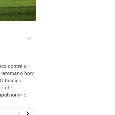
urge como uma
nto conturbado na
ade, destacando
longo do ano.
ico contra o
 retomar o bom
O técnico
idade,
pulsionar o