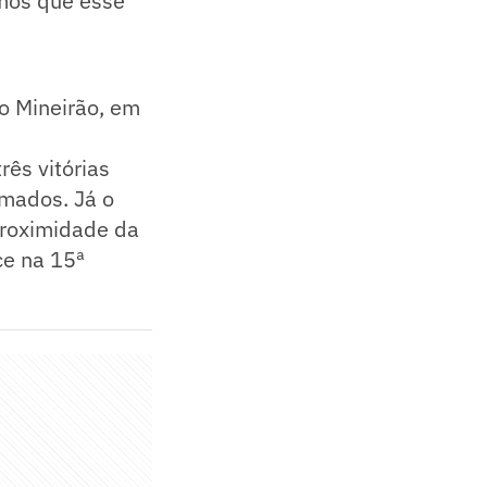
amos que esse
no Mineirão, em
ês vitórias
omados. Já o
proximidade da
ce na 15ª