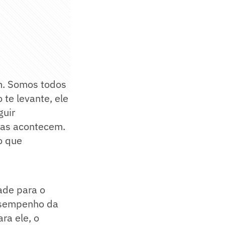
m. Somos todos
 te levante, ele
guir
isas acontecem.
o que
ade para o
desempenho da
ra ele, o