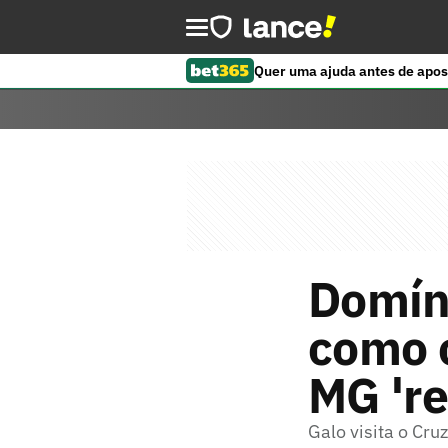
Quer uma ajuda antes de apos
Domíng
como o
MG 'r
Galo visita o Cru