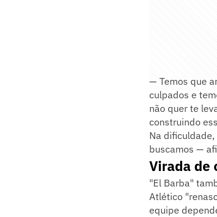
— Temos que ar
culpados e temo
não quer te lev
construindo ess
Na dificuldade
buscamos — af
Virada de 
"El Barba" tam
Atlético "rena
equipe depende 