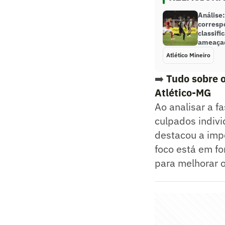
Análise
corresp
classif
ameaça
Atlético Mineiro
➡️
Tudo sobre o
Atlético-MG
Ao analisar a f
culpados indivi
destacou a impo
foco está em for
para melhorar o