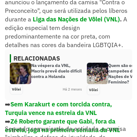
anunciou o lançamento da camisa "Contra o
Preconceito", que será utilizada pelos líberos
durante a
Liga das Nações de Vôlei (VNL)
.
A
edição especial tem design
predominantemente na cor preta, com
detalhes nas cores da bandeira LGBTQIA+.
RELACIONADAS
Na véspera da VNL,
Quem são os 
Macris prevê duelo difícil
campeões da 
contra a Holanda
Nações de Vôl
Feminino?
Vôlei
Há 2 meses
Vôlei
➡️
Sem Karakurt e com torcida contra,
Turquia vence na estreia da VNL
➡️
Zé Roberto garante que Gabi, fora da
Segundo comunicado da entidade, a camisa
estreia, joga na primeira semana da VNL