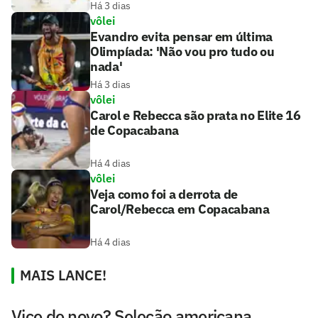
Há 3 dias
vôlei
Evandro evita pensar em última
Olimpíada: 'Não vou pro tudo ou
nada'
Há 3 dias
vôlei
Carol e Rebecca são prata no Elite 16
de Copacabana
Há 4 dias
vôlei
Veja como foi a derrota de
Carol/Rebecca em Copacabana
Há 4 dias
MAIS LANCE!
Vice de novo? Seleção americana