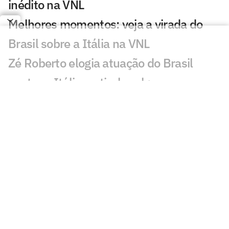
inédito na VNL
Melhores momentos: veja a virada do
Brasil sobre a Itália na VNL
Zé Roberto elogia atuação do Brasil
contra a Itália no tie-break:
'Excepcional'
Brasil bate a Itália no tie-break e vai à
final da Liga das Nações
Veja os lances da classificação do Brasil
para a final da Liga das Nações
Brasil x Itália na semifinal da VNL:
horário e onde assistir