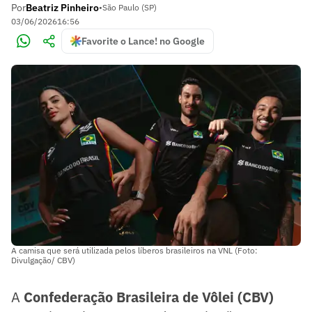
Por
Beatriz Pinheiro
•
São Paulo (SP)
03/06/2026
16:56
Favorite o Lance! no Google
A camisa que será utilizada pelos líberos brasileiros na VNL (Foto:
Divulgação/ CBV)
A
Confederação Brasileira de Vôlei (CBV)