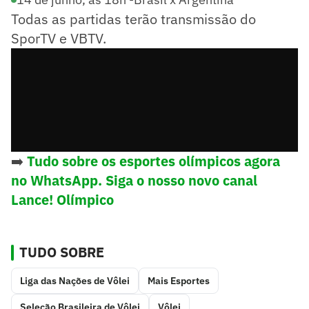
Todas as partidas terão transmissão do
SporTV e VBTV.
➡️
Tudo sobre os esportes olímpicos agora
no WhatsApp. Siga o nosso novo canal
Lance! Olímpico
TUDO SOBRE
Liga das Nações de Vôlei
Mais Esportes
Seleção Brasileira de Vôlei
Vôlei