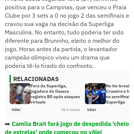
positiva para o Campinas, que venceu o Praia
Clube por 3 sets a 0 no jogo 2 das semifinais e
cravou sua vaga na decisão da Superliga
Masculina. No entanto, tudo poderia ter sido
diferente para Bruninho, eleito o melhor do
jogo. Horas antes da partida, o levantador
campeão olímpico viveu um drama que
poderia tê-lo tirado do confronto.
RELACIONADAS
Fora da Superliga,
No tie-break, 
jogadora do Osasco
Cruzeiro e for
registra BO após ataques
na semifinal d
virtuais
Superliga
Vôlei
Há 3 meses
Vôlei
➡️
Camila Brait fará jogo de despedida 'cheio
de estrelas' onde começou no vôlei