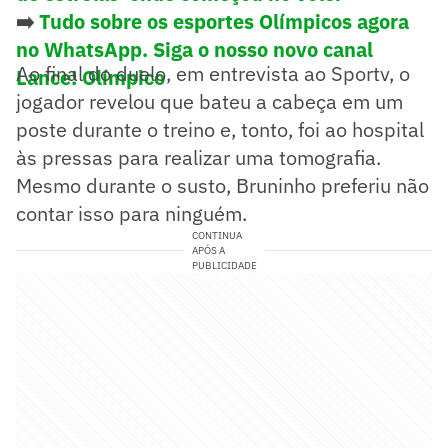
➡️
Tudo sobre os esportes Olímpicos agora
no WhatsApp. Siga o nosso novo canal
Ao final do duelo, em entrevista ao Sportv, o
Lance! Olímpico
jogador revelou que bateu a cabeça em um
poste durante o treino e, tonto, foi ao hospital
às pressas para realizar uma tomografia.
Mesmo durante o susto, Bruninho preferiu não
contar isso para ninguém.
CONTINUA
APÓS A
PUBLICIDADE