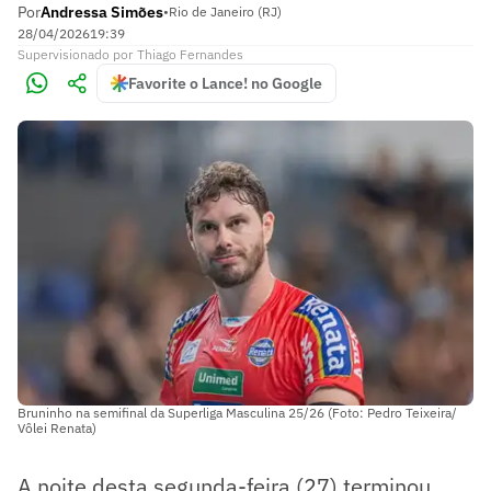
Por
Andressa Simões
•
Rio de Janeiro (RJ)
28/04/2026
19:39
Supervisionado
por
Thiago Fernandes
Favorite o Lance! no Google
Bruninho na semifinal da Superliga Masculina 25/26 (Foto: Pedro Teixeira/
Vôlei Renata)
A noite desta segunda-feira (27) terminou