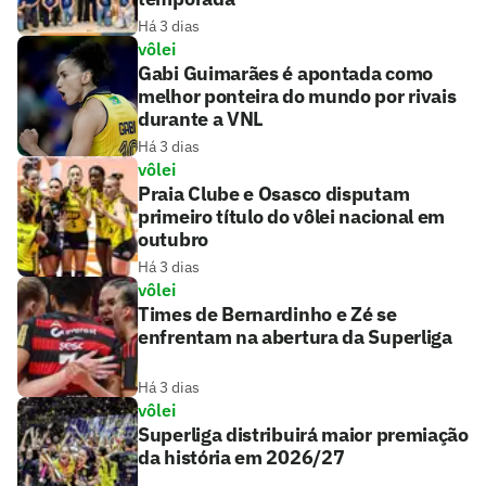
Há 3 dias
vôlei
Gabi Guimarães é apontada como
melhor ponteira do mundo por rivais
durante a VNL
Há 3 dias
vôlei
Praia Clube e Osasco disputam
primeiro título do vôlei nacional em
outubro
Há 3 dias
vôlei
Times de Bernardinho e Zé se
enfrentam na abertura da Superliga
Há 3 dias
vôlei
Superliga distribuirá maior premiação
da história em 2026/27