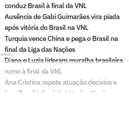
conduz Brasil à final da VNL
Ausência de Gabi Guimarães vira piada
após vitória do Brasil na VNL
Turquia vence China e pega o Brasil na
final da Liga das Nações
Diana e Luzia lideram muralha brasileira
rumo à final da VNL
Ana Cristina repete atuação decisiva e
leva Brasil à final da Liga das Nações
Ana Cristina exalta superação do Brasil
na VNL: 'Muitas dores'
Após quatro vices, Brasil busca ouro