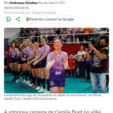
Por
Andressa Simões
•
Rio de Janeiro (RJ)
28/04/2026
18:55
Supervisionado
por
Thiago Fernandes
Favorite o Lance! no Google
Camila Brait fará jogo de despedida na cidade de Sacramento, em Minas
Gerais (Foto: Carolina Oliveira/Osasco)
A vitoriosa carreira de Camila Brait no vôlei