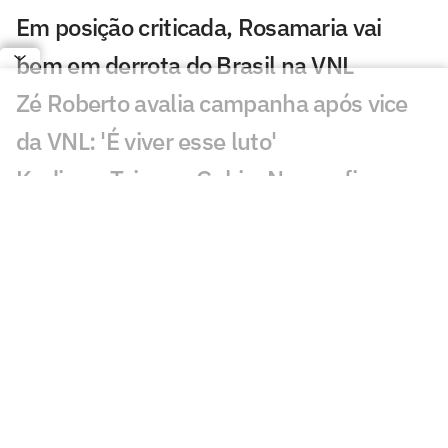
Em posição criticada, Rosamaria vai
bem em derrota do Brasil na VNL
Zé Roberto avalia campanha após vice
da VNL: 'É viver esse luto'
Kudiess, Tainara, Gabi e Nyeme ficam
sem medalha da VNL
Derrota do Brasil na final da VNL
maltrata torcedores: 'Dor'
Quem fez mais falta para o Brasil na
final da VNL? Dê sua opinião!
Brasil coloca quatro jogadoras entre os
destaques estatísticos da VNL