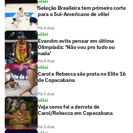
vôlei
Seleção Brasileira tem primeiro corte
para o Sul-Americano de vôlei
Há 4 dias
vôlei
Evandro evita pensar em última
Olimpíada: 'Não vou pro tudo ou
nada'
Há 4 dias
vôlei
Carol e Rebecca são prata no Elite 16
de Copacabana
Há 5 dias
vôlei
Veja como foi a derrota de
Carol/Rebecca em Copacabana
Há 5 dias
vôlei