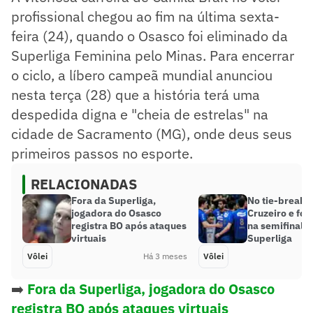
profissional chegou ao fim na última sexta-
feira (24), quando o Osasco foi eliminado da
Superliga Feminina pelo Minas. Para encerrar
o ciclo, a líbero campeã mundial anunciou
nesta terça (28) que a história terá uma
despedida digna e "cheia de estrelas" na
cidade de Sacramento (MG), onde deus seus
primeiros passos no esporte.
RELACIONADAS
Fora da Superliga,
No tie-break, 
jogadora do Osasco
Cruzeiro e for
registra BO após ataques
na semifinal d
virtuais
Superliga
Vôlei
Há 3 meses
Vôlei
➡️
Fora da Superliga, jogadora do Osasco
registra BO após ataques virtuais