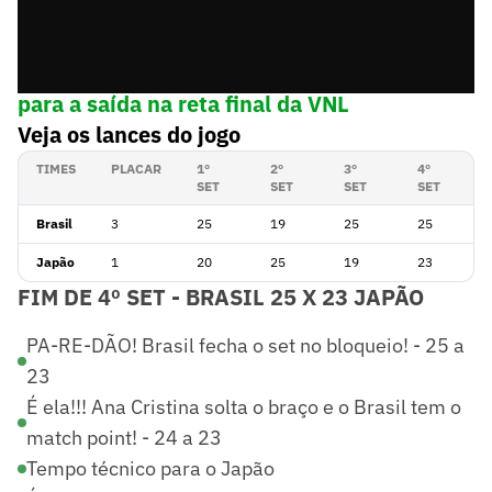
➡️
Sem Tainara, Zé Roberto busca solução
para a saída na reta final da VNL
Veja os lances do jogo
TIMES
PLACAR
1º
2º
3º
4º
SET
SET
SET
SET
Brasil
3
25
19
25
25
Japão
1
20
25
19
23
FIM DE 4º SET - BRASIL 25 X 23 JAPÃO
PA-RE-DÃO! Brasil fecha o set no bloqueio! - 25 a
23
É ela!!! Ana Cristina solta o braço e o Brasil tem o
match point! - 24 a 23
Tempo técnico para o Japão