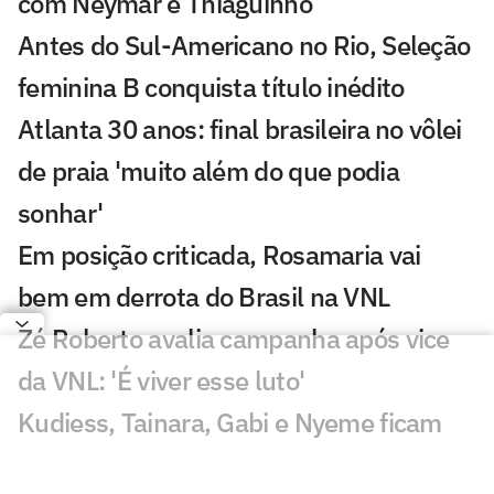
com Neymar e Thiaguinho
Antes do Sul-Americano no Rio, Seleção
feminina B conquista título inédito
Atlanta 30 anos: final brasileira no vôlei
de praia 'muito além do que podia
sonhar'
Em posição criticada, Rosamaria vai
bem em derrota do Brasil na VNL
Zé Roberto avalia campanha após vice
da VNL: 'É viver esse luto'
Kudiess, Tainara, Gabi e Nyeme ficam
sem medalha da VNL