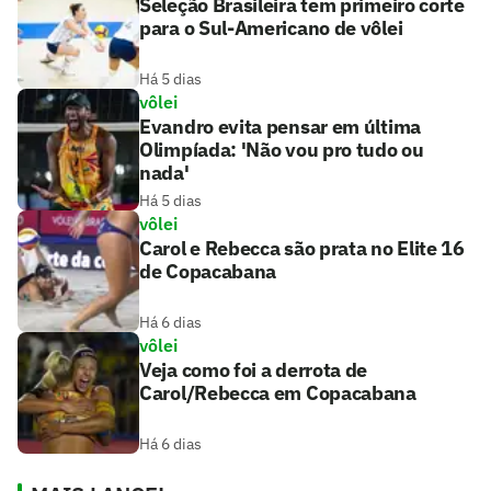
Seleção Brasileira tem primeiro corte
para o Sul-Americano de vôlei
Há 5 dias
vôlei
Evandro evita pensar em última
Olimpíada: 'Não vou pro tudo ou
nada'
Há 5 dias
vôlei
Carol e Rebecca são prata no Elite 16
de Copacabana
Há 6 dias
vôlei
Veja como foi a derrota de
Carol/Rebecca em Copacabana
Há 6 dias