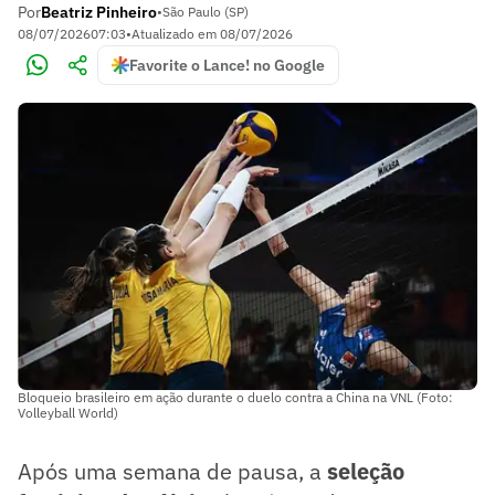
Por
Beatriz Pinheiro
•
São Paulo (SP)
08/07/2026
07:03
•
Atualizado em
08/07/2026
Favorite o Lance! no Google
Bloqueio brasileiro em ação durante o duelo contra a China na VNL (Foto:
Volleyball World)
Após uma semana de pausa, a
seleção