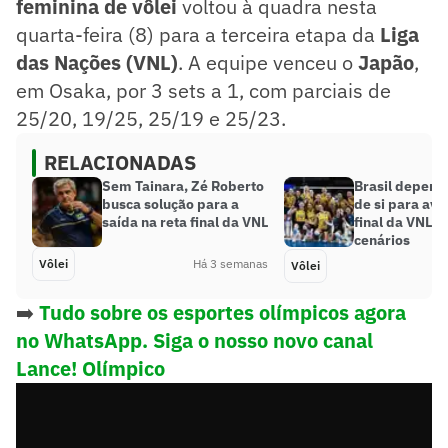
feminina de vôlei
voltou à quadra nesta
quarta-feira (8) para a terceira etapa da
Liga
das Nações (VNL)
. A equipe venceu o
Japão
,
em Osaka, por 3 sets a 1, com parciais de
25/20, 19/25, 25/19 e 25/23.
RELACIONADAS
Sem Tainara, Zé Roberto
Brasil depend
busca solução para a
de si para ava
saída na reta final da VNL
final da VNL; 
cenários
Vôlei
Há 3 semanas
Vôlei
➡️
Tudo sobre os esportes olímpicos agora
no WhatsApp. Siga o nosso novo canal
Lance! Olímpico