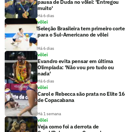
pausa de Duda no vôlei: 'Entregou
muito'
Há 6 dias
vôlei
Seleção Brasileira tem primeiro corte
para o Sul-Americano de vôlei
Há 6 dias
vôlei
Evandro evita pensar em última
Olimpíada: 'Não vou pro tudo ou
nada'
Há 6 dias
vôlei
Carol e Rebecca são prata no Elite 16
de Copacabana
Há 1 semana
vôlei
Veja como foi a derrota de