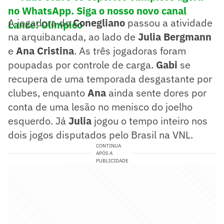
no WhatsApp. Siga o nosso novo canal
A jogadora do
Conegliano
passou a atividade
Lance! Olímpico
na arquibancada, ao lado de
Julia Bergmann
e
Ana Cristina
. As três jogadoras foram
poupadas por controle de carga.
Gabi
se
recupera de uma temporada desgastante por
clubes, enquanto
Ana
ainda sente dores por
conta de uma lesão no menisco do joelho
esquerdo. Já
Julia
jogou o tempo inteiro nos
dois jogos disputados pelo Brasil na VNL.
CONTINUA
APÓS A
PUBLICIDADE