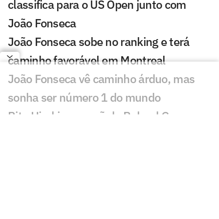
classifica para o US Open junto com
João Fonseca
João Fonseca sobe no ranking e terá
caminho favorável em Montreal
João Fonseca vê caminho árduo, mas
sonha ser número 1 do mundo
Rita Hiraki, campeã de Roland Garros
em 1997, é presa por fraude no Japão
Sinner e Djokovic saem do próximo
torneio de João Fonseca
Técnico de João Fonseca cita Guga ao
relembrar maior vitória