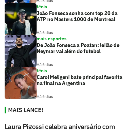
Há 6 dias
tênis
João Fonseca sonha com top 20 da
ATP no Masters 1000 de Montreal
Há 6 dias
mais esportes
De João Fonseca a Poatan: leilão de
Neymar vai além do futebol
Há 6 dias
tênis
Carol Meligeni bate principal favorita
na final na Argentina
Há 6 dias
MAIS LANCE!
Laura Pigossi celebra aniversário com