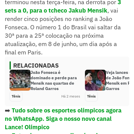
terminou nesta terça-feira, na derrota por
3
sets a 0, para o tcheco
Jakub Mensik
, vai
render cinco posições no ranking a João
Fonseca. O número 1 do Brasil vai saltar da
30ª para a 25ª colocação na próxima
atualização, em 8 de junho, um dia após a
final em Paris.
RELACIONADAS
João Fonseca é
Veja lances da
dominado e perde para
de João Fonse
Mensik nas quartas de
Mensik em Ro
Roland Garros
Garros
Tênis
Há 2 meses
Tênis
➡️
Tudo sobre os esportes olímpicos agora
no WhatsApp. Siga o nosso novo canal
Lance! Olímpico