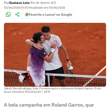
Por
Gustavo Loio
•
Rio de Janeiro (RJ)
02/06/2026
19:01
•
Atualizado em
03/06/2026
Favorite o Lance! no Google
Jakub Mensik abraça João Fonseca após a vitória em Roland Garros (Foto:
Anne-Christine POUJOULAT / AFP)
A bela campanha em Roland Garros, que