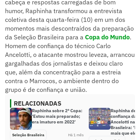
cabeça e respostas carregadas de bom
humor, Raphinha transformou a entrevista
coletiva desta quarta-feira (10) em um dos
momentos mais descontraídos da preparação
da Seleção Brasileira para a
Copa do Mundo
.
Homem de confiança do técnico Carlo
Ancelotti, o atacante mostrou leveza, arrancou
gargalhadas dos jornalistas e deixou claro
que, além da concentração para a estreia
contra o Marrocos, o ambiente dentro do
grupo é de confiança e união.
RELACIONADAS
Raphinha sobre 2ª Copa:
Raphinha des
‘Estou mais preparado;
confiança dad
era imaturo em 2022’
Ancelotti na S
Brasileira: ‘M
mais que ele’
Seleção Brasileira
Há 1 mês