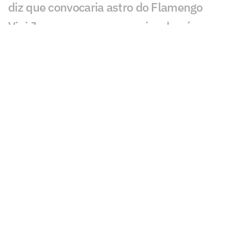
diz que convocaria astro do Flamengo
Vini Jr aparece com novo visual após
procedimento estético
Brasil sobe no ranking da Fifa e encosta
nos líderes após Copa; confira
Nosso fracasso na Copa começa com a
falta de uma estratégia para o produto
futebol
Kaká desabafa sobre momento da
Seleção Brasileira: 'Sinais'
Jogadores, CBF ou Ancelotti: torcida
elege vilões do Brasil na Copa do Mundo