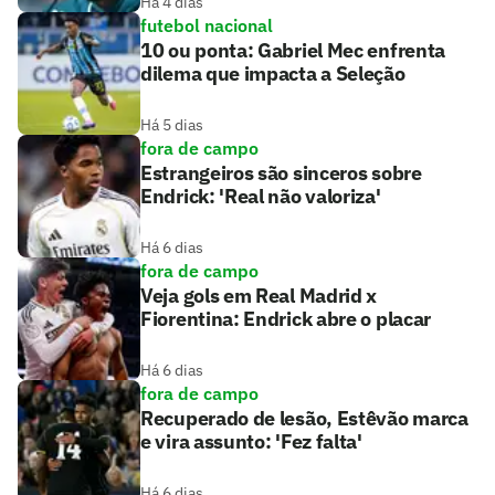
Há 4 dias
futebol nacional
10 ou ponta: Gabriel Mec enfrenta
dilema que impacta a Seleção
Há 5 dias
fora de campo
Estrangeiros são sinceros sobre
Endrick: 'Real não valoriza'
Há 6 dias
fora de campo
Veja gols em Real Madrid x
Fiorentina: Endrick abre o placar
Há 6 dias
fora de campo
Recuperado de lesão, Estêvão marca
e vira assunto: 'Fez falta'
Há 6 dias