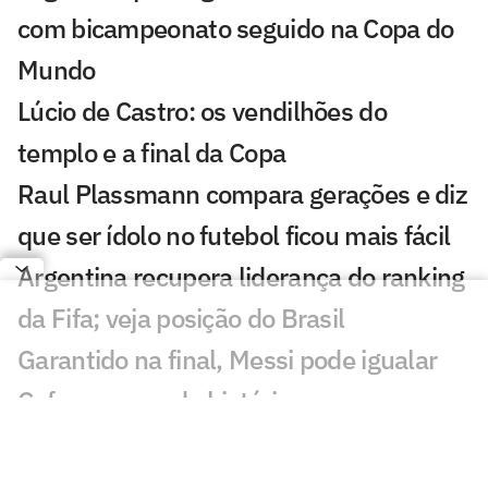
com bicampeonato seguido na Copa do
Mundo
Lúcio de Castro: os vendilhões do
templo e a final da Copa
Raul Plassmann compara gerações e diz
que ser ídolo no futebol ficou mais fácil
Argentina recupera liderança do ranking
da Fifa; veja posição do Brasil
Garantido na final, Messi pode igualar
Cafu em recorde histórico
Treino de Neymar nos Estados Unidos
chama atenção da web: 'Não dá'