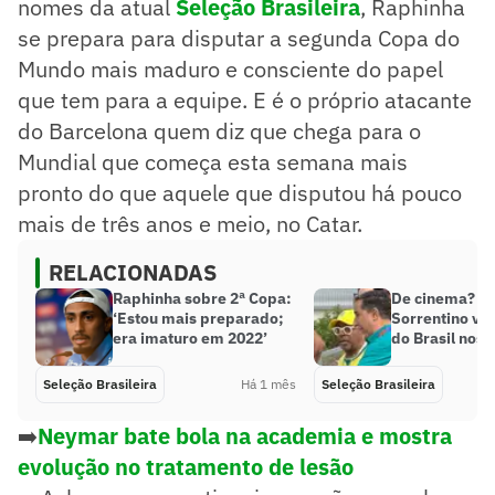
nomes da atual
Seleção Brasileira
, Raphinha
se prepara para disputar a segunda Copa do
Mundo mais maduro e consciente do papel
que tem para a equipe. E é o próprio atacante
do Barcelona quem diz que chega para o
Mundial que começa esta semana mais
pronto do que aquele que disputou há pouco
mais de três anos e meio, no Catar.
RELACIONADAS
Raphinha sobre 2ª Copa:
De cinema? Sp
‘Estou mais preparado;
Sorrentino ve
era imaturo em 2022’
do Brasil nos
Seleção Brasileira
Há 1 mês
Seleção Brasileira
➡️
Neymar bate bola na academia e mostra
evolução no tratamento de lesão