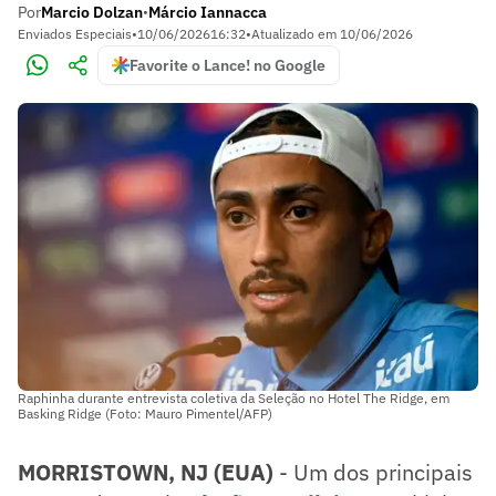
Por
Marcio Dolzan
Márcio Iannacca
•
Enviados Especiais
•
10/06/2026
16:32
•
Atualizado em
10/06/2026
Favorite o Lance! no Google
Raphinha durante entrevista coletiva da Seleção no Hotel The Ridge, em
Basking Ridge (Foto: Mauro Pimentel/AFP)
MORRISTOWN, NJ (EUA)
- Um dos principais