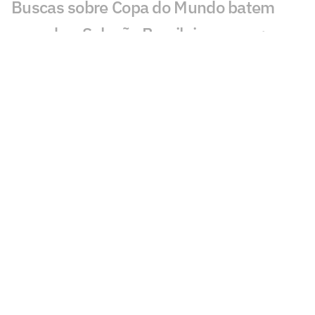
Buscas sobre Copa do Mundo batem
recorde e Seleção Brasileira cresce;
entenda
Do Real Madrid ao Brasil: os motivos que
explicam a queda de Ancelotti na Copa
Harmonização facial de Vini Jr: veja
antes e depois do jogador
Jesus faz revelação sobre a Seleção e
diz que convocaria astro do Flamengo
Vini Jr aparece com novo visual após
procedimento estético
Brasil sobe no ranking da Fifa e encosta