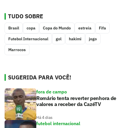
TUDO SOBRE
Brasil
copa
Copa do Mundo
estreia
Fifa
Futebol Internacional
gol
hakimi
jogo
Marrocos
SUGERIDA PARA VOCÊ!
fora de campo
Romário tenta reverter penhora de
valores a receber da CazéTV
Há 4 dias
futebol internacional