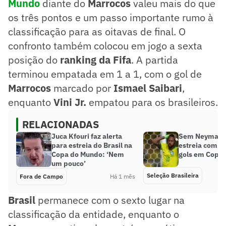
Mundo
diante do
Marrocos
valeu mais do que
os três pontos e um passo importante rumo à
classificação para as oitavas de final. O
confronto também colocou em jogo a sexta
posição do
ranking da Fifa
. A partida
terminou empatada em 1 a 1, com o gol de
Marrocos
marcado por
Ismael Saibari
,
enquanto
Vini Jr.
empatou para os brasileiros.
RELACIONADAS
Juca Kfouri faz alerta
Sem Neymar, B
para estreia do Brasil na
estreia com ap
Copa do Mundo: ‘Nem
gols em Copas
um pouco’
Seleção Brasileira
Fora de Campo
Há 1 mês
Brasil
permanece com o sexto lugar na
classificação da entidade, enquanto o