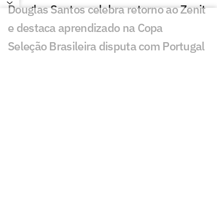
Douglas Santos celebra retorno ao Zenit
e destaca aprendizado na Copa
Seleção Brasileira disputa com Portugal
o futuro de promessa do Bayern
Lúcio de Castro: 'Eu peço um minuto de
silêncio'
Você gostaria de outro técnico no lugar
de Ancelotti na Seleção? Vote
Procurado pela Itália, Ancelotti disse
que quer 'entregar o que não pôde nesta
Copa'
Terry Crews e Vini Jr se encontram no