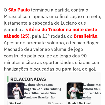
O
São Paulo
terminou a partida contra o
Mirassol com apenas uma finalização na meta,
justamente a cabeçada de Luciano que
garantiu a
vitória do Tricolor na noite deste
sábado (25)
, pela 13ª rodada do
Brasileirão
.
Apesar do arremate solitário, o técnico Roger
Machado deu valor ao volume de jogo
construído pela equipe ao longo dos 90
minutos e citou as oportunidades criadas com
finalizações bloqueadas ou para fora do gol.
RELACIONADAS
Luciano ultrapassa
Luciano marca
Rogério Ceni em ranking
vitória do São
de artilheiros do São
sobre o Mirass
Paulo no Brasileirão
notas
São Paulo
Há 3 meses
Futebol Nacional