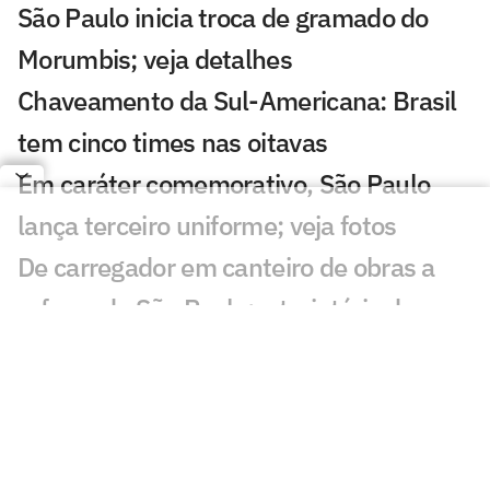
São Paulo inicia troca de gramado do
Morumbis; veja detalhes
Chaveamento da Sul-Americana: Brasil
tem cinco times nas oitavas
Em caráter comemorativo, São Paulo
lança terceiro uniforme; veja fotos
De carregador em canteiro de obras a
reforço do São Paulo: a trajetória de
Newton
São Paulo se aproxima de Iago Borduchi
para a lateral-esquerda
Julio Casares renuncia ao cargo de