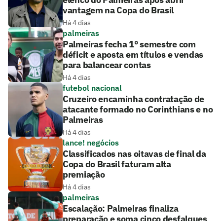
vantagem na Copa do Brasil
Há 4 dias
palmeiras
Palmeiras fecha 1° semestre com
déficit e aposta em títulos e vendas
para balancear contas
Há 4 dias
futebol nacional
Cruzeiro encaminha contratação de
atacante formado no Corinthians e no
Palmeiras
Há 4 dias
lance! negócios
Classificados nas oitavas de final da
Copa do Brasil faturam alta
premiação
Há 4 dias
palmeiras
Escalação: Palmeiras finaliza
preparação e soma cinco desfalques