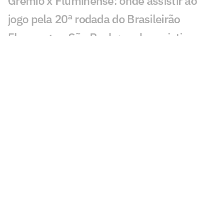
Grêmio x Fluminense: onde assistir ao
jogo pela 20ª rodada do Brasileirão
Flamengo x São Paulo: onde assistir e
prováveis escalações do jogo pelo
Brasileirão
Bahia x Corinthians: onde assistir e
prováveis escalações do jogo pelo
Brasileirão
Jogos de hoje: quem joga no futebol e
onde assistir ao vivo – sábado
(25/07/2026)
Fórmula 1 hoje: horários e onde assistir