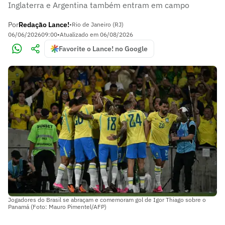
Inglaterra e Argentina também entram em campo
Por
Redação Lance!
•
Rio de Janeiro (RJ)
06/06/2026
09:00
•
Atualizado em
06/08/2026
Favorite o Lance! no Google
Jogadores do Brasil se abraçam e comemoram gol de Igor Thiago sobre o
Panamá (Foto: Mauro Pimentel/AFP)