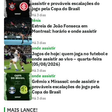
assistir e prováveis escalações do
jogo pela Copa do Brasil
Há 3 dias
tênis
Estreia de João Fonseca em
Montreal: horário e onde assistir
Há 3 dias
onde assistir
Jogos de hoje: quem joga no futebol e
onde assistir ao vivo – quarta-feira
(05/08/2026)
Há 3 dias
onde assistir
Grêmio x Mirassol: onde assistir e
prováveis escalações do jogo pela
Copa do Brasil
Há 3 dias
MAIS LANCE!