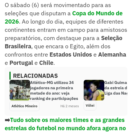
O sábado (6) será movimentado para as
seleções que disputam a
Copa do Mundo de
2026
. Ao longo do dia, equipes de diferentes
continentes entram em campo para amistosos
preparatórios, com destaque para a
Seleção
Brasileira
, que encara o Egito, além dos
confrontos entre
Estados Unidos
e
Alemanha
e
Portugal
e
Chile
.
RELACIONADAS
Atlético-MG utilizou 34
Gabi Guimarãe
jogadores na primeira
da estreia do 
metade do ano: veja
Liga das Naçõe
ranking de participações
Vôlei
Atlético Mineiro
Há 2 meses
➡️
Tudo sobre os maiores times e as grandes
estrelas do futebol no mundo afora agora no