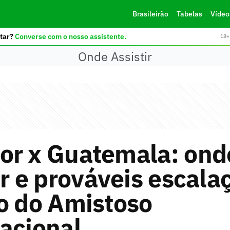
Brasileirão
Tabelas
Vídeo
tar?
Converse com o nosso assistente.
18+ 
Onde Assistir
or x Guatemala: ond
ir e prováveis escala
o do Amistoso
acional