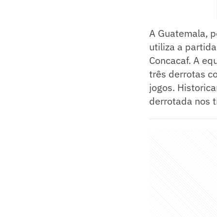
A Guatemala, p
utiliza a parti
Concacaf. A eq
três derrotas c
jogos. Histori
derrotada nos t