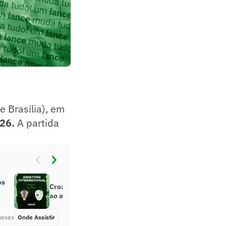
e Brasília), em
26.
A partida
os
Croácia x Eslovênia: onde assistir
ao amistoso pré-Copa do Mundo
meses
Onde Assistir
Há 2 meses