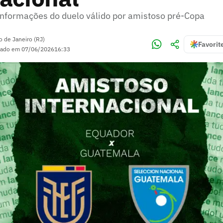
 informações do duelo válido por amistoso pré-Copa
o de Janeiro (RJ)
Favorit
zado em
07/06/2026
16:33