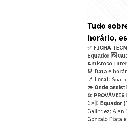
Tudo sobre
horário, es
✅
FICHA TÉC
Equador 🆚 Gu
Amistoso Inter
📆
Data e horár
📍
Local:
Snapd
👁️
Onde assisti
⚽
PROVÁVEIS
🟡🔴
Equador (
Galíndez; Alan 
Gonzalo Plata e