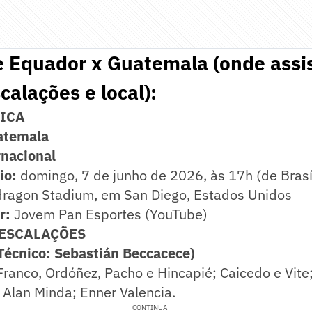
 Equador x Guatemala (onde assis
calações e local):
NICA
atemala
nacional
io:
domingo, 7 de junho de 2026, às 17h (de Brasí
ragon Stadium, em San Diego, Estados Unidos
r:
Jovem Pan Esportes (YouTube)
 ESCALAÇÕES
Técnico: Sebastián Beccacece)
Franco, Ordóñez, Pacho e Hincapié; Caicedo e Vite
 Alan Minda; Enner Valencia.
CONTINUA