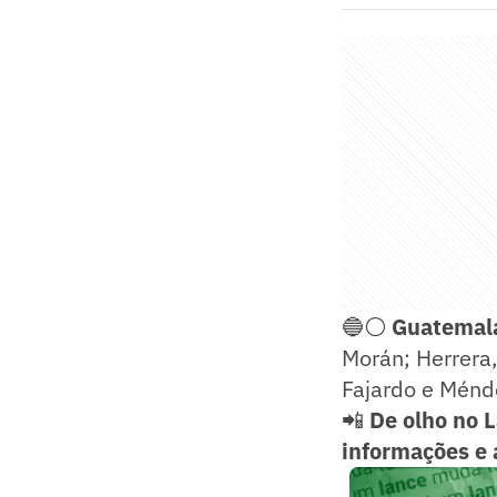
🔵⚪
Guatemala
Morán; Herrera,
Fajardo e Ménd
📲
De olho no 
informações e 