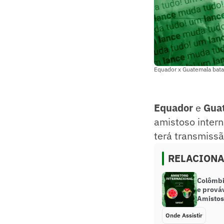
Equador x Guatemala bata
Equador
e
Gua
amistoso intern
terá transmiss
RELACION
Colômbia
e prová
Amistos
Onde Assistir