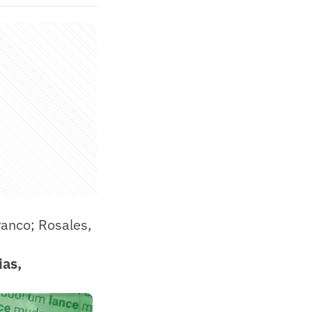
ranco; Rosales,
ias,