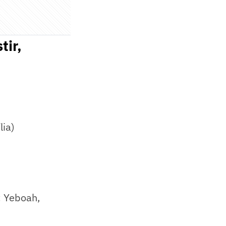
tir,
lia)
; Yeboah,