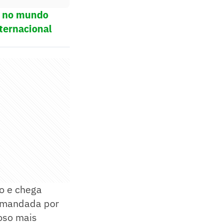
ol no mundo
ternacional
o e chega
comandada por
oso mais