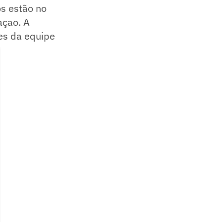
os estão no
açao. A
hes da equipe