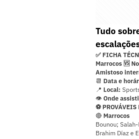
Tudo sobre
escalações
✅ FICHA TÉC
Marrocos 🆚 N
Amistoso inter
📆
Data e horár
📍
Local:
Sports
👁️
Onde assisti
⚽ PROVÁVEIS
🔴
Marrocos
Bounou; Salah-E
Brahim Díaz e E