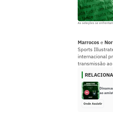
As seleções se enfrentam
Marrocos
e
No
Sports Illustr
internacional p
transmissão ao
RELACION
Dinamarc
ao amis
Onde Assistir