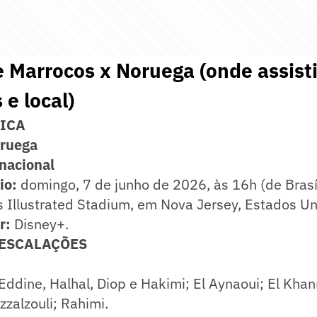
 Marrocos x Noruega (onde assistir
 e local)
NICA
oruega
nacional
io:
domingo, 7 de junho de 2026, às 16h (de Brasíl
 Illustrated Stadium, em Nova Jersey, Estados Un
r:
Disney+.
 ESCALAÇÕES
ddine, Halhal, Diop e Hakimi; El Aynaoui; El Khann
zzalzouli; Rahimi.