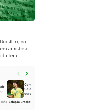
rasília), no
, em amistoso
ida terá
Com características únicas na
tir
Seleção, Paquetá ganha chance de
do
ouro antes da Copa
1 mês
Seleção Brasileira
Há 1 mês