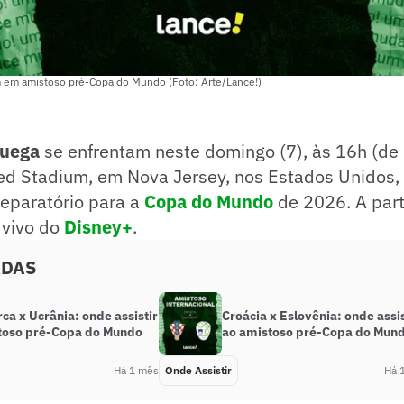
 em amistoso pré-Copa do Mundo (Foto: Arte/Lance!)
ruega
se enfrentam neste domingo (7), às 16h (de B
ated Stadium, em Nova Jersey, nos Estados Unidos
reparatório para a
Copa do Mundo
de 2026. A part
 vivo do
Disney+
.
ADAS
a x Ucrânia: onde assistir
Croácia x Eslovênia: onde assis
toso pré-Copa do Mundo
ao amistoso pré-Copa do Mun
Há 1 mês
Onde Assistir
Há 