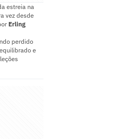
a estreia na
ira vez desde
por
Erling
endo perdido
equilibrado e
eleções