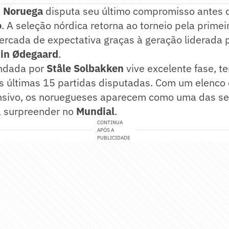
a
Noruega
disputa seu último compromisso antes d
o
. A seleção nórdica retorna ao torneio pela prime
ercada de expectativa graças à geração liderada 
in Ødegaard
.
ndada por
Ståle Solbakken
vive excelente fase, t
 últimas 15 partidas disputadas. Com um elenco 
ensivo, os noruegueses aparecem como uma das s
 surpreender no
Mundial
.
CONTINUA
APÓS A
PUBLICIDADE