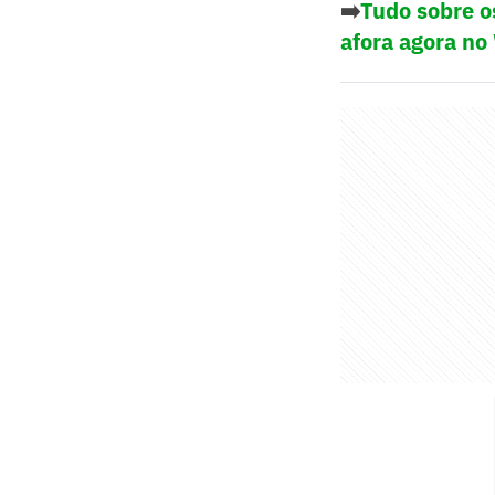
➡️
Tudo sobre o
afora agora no