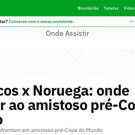
Brasileirão
Tabelas
Vídeo
tar?
Converse com o nosso assistente.
18+ 
Onde Assistir
cos x Noruega: onde
ir ao amistoso pré-C
o
enfrentam em amistoso pré-Copa do Mundo