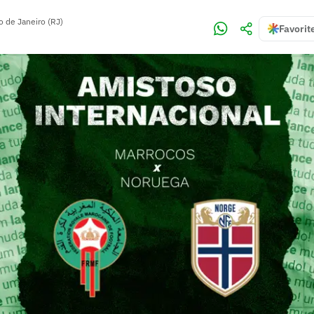
o de Janeiro (RJ)
Favorit