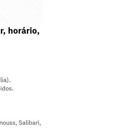
, horário,
ia).
idos.
ouss, Salibari,