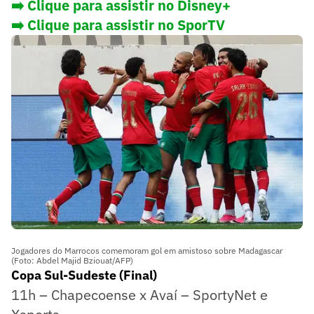
➡️ Clique para assistir no Disney+
➡️ Clique para assistir no SporTV
Jogadores do Marrocos comemoram gol em amistoso sobre Madagascar
(Foto: Abdel Majid Bziouat/AFP)
Copa Sul-Sudeste (Final)
11h – Chapecoense x Avaí – SportyNet e