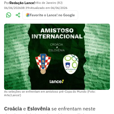
Por
Redação Lance!
•
Rio de Janeiro (RJ)
06/06/2026
08:39
•
Atualizado em
06/06/2026
Favorite o Lance! no Google
As seleções se enfrentam em amistoso pré-Copa do Mundo (Foto:
Arte/Lance!)
Croácia
e
Eslovênia
se enfrentam neste