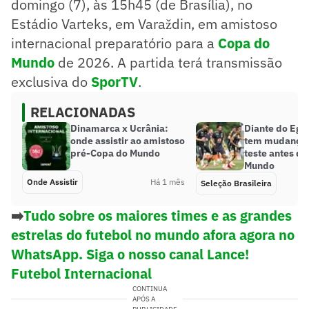
domingo (7), às 15h45 (de Brasília), no
Estádio Varteks, em Varaždin, em amistoso
internacional preparatório para a
Copa do
Mundo
de 2026. A partida terá transmissão
exclusiva do
SporTV
.
RELACIONADAS
Dinamarca x Ucrânia:
Diante do Egit
onde assistir ao amistoso
tem mudanças
pré-Copa do Mundo
teste antes d
Mundo
Onde Assistir
Há 1 mês
Seleção Brasileira
➡️
Tudo sobre os maiores times e as grandes
estrelas do futebol no mundo afora agora no
WhatsApp. Siga o nosso canal Lance!
Futebol Internacional
CONTINUA
APÓS A