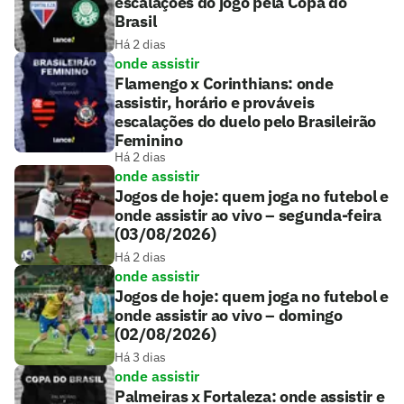
escalações do jogo pela Copa do
Brasil
Há 2 dias
onde assistir
Flamengo x Corinthians: onde
assistir, horário e prováveis
escalações do duelo pelo Brasileirão
Feminino
Há 2 dias
onde assistir
Jogos de hoje: quem joga no futebol e
onde assistir ao vivo – segunda-feira
(03/08/2026)
Há 2 dias
onde assistir
Jogos de hoje: quem joga no futebol e
onde assistir ao vivo – domingo
(02/08/2026)
Há 3 dias
onde assistir
Palmeiras x Fortaleza: onde assistir e