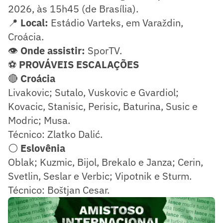
2026, às 15h45 (de Brasília).
📍
Local:
Estádio Varteks, em Varaždin,
Croácia.
👁️
Onde assistir:
SporTV.
⚽
PROVÁVEIS ESCALAÇÕES
🔴
Croácia
Livakovic; Sutalo, Vuskovic e Gvardiol;
Kovacic, Stanisic, Perisic, Baturina, Susic e
Modric; Musa.
Técnico: Zlatko Dalić.
⚪
Eslovênia
Oblak; Kuzmic, Bijol, Brekalo e Janza; Cerin,
Svetlin, Seslar e Verbic; Vipotnik e Sturm.
Técnico: Boštjan Cesar.