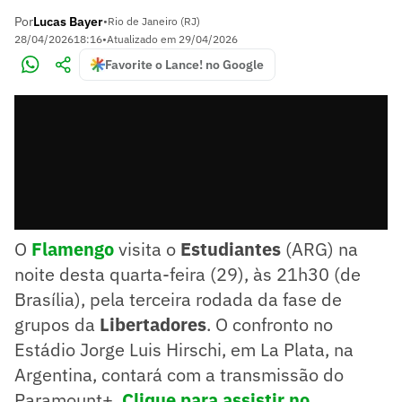
Por
Lucas Bayer
•
Rio de Janeiro (RJ)
28/04/2026
18:16
•
Atualizado em
29/04/2026
Favorite o Lance! no Google
O
Flamengo
visita o
Estudiantes
(ARG) na
noite desta quarta-feira (29), às 21h30 (de
Brasília), pela terceira rodada da fase de
grupos da
Libertadores
. O confronto no
Estádio Jorge Luis Hirschi, em La Plata, na
Argentina, contará com a transmissão do
Paramount+.
Clique para assistir no