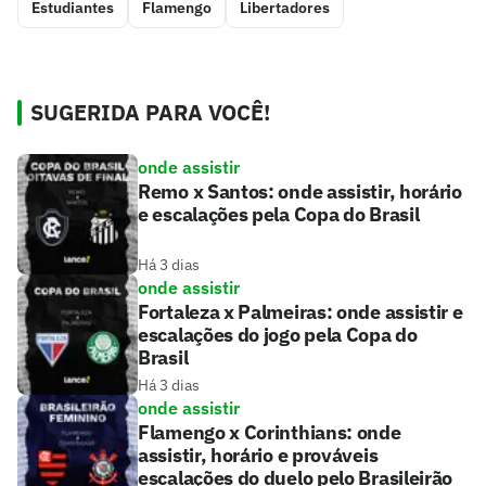
Estudiantes
Flamengo
Libertadores
SUGERIDA PARA VOCÊ!
onde assistir
Remo x Santos: onde assistir, horário
e escalações pela Copa do Brasil
Há 3 dias
onde assistir
Fortaleza x Palmeiras: onde assistir e
escalações do jogo pela Copa do
Brasil
Há 3 dias
onde assistir
Flamengo x Corinthians: onde
assistir, horário e prováveis
escalações do duelo pelo Brasileirão