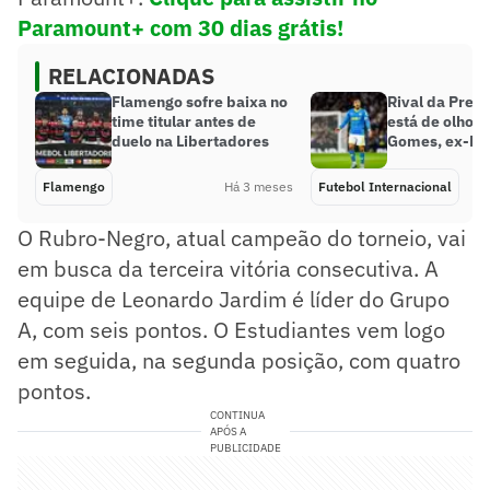
Paramount+ com 30 dias grátis!
RELACIONADAS
Flamengo sofre baixa no
Rival da Prem
time titular antes de
está de olho 
duelo na Libertadores
Gomes, ex-Fl
Flamengo
Há 3 meses
Futebol Internacional
O Rubro-Negro, atual campeão do torneio, vai
em busca da terceira vitória consecutiva. A
equipe de Leonardo Jardim é líder do Grupo
A, com seis pontos. O Estudiantes vem logo
em seguida, na segunda posição, com quatro
pontos.
CONTINUA
APÓS A
PUBLICIDADE