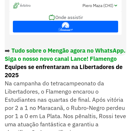
Piero Maza (CHI)
Árbitro
Onde assistir
Jose Retamal (CHI) e Miguel Rocha (CHI)
Assistentes
Juan Lara (CHI)
Var
➡️
Tudo sobre o Mengão agora no WhatsApp.
Siga o nosso novo canal Lance! Flamengo
Equipes se enfrentaram na Libertadores de
2025
Na campanha do tetracampeonato da
Libertadores, o Flamengo encarou o
Estudiantes nas quartas de final. Após vitória
por 2 a 1 no Maracanã, o Rubro-Negro perdeu
por 1 a 0 em La Plata. Nos pênaltis, Rossi teve
uma atuação fantástica e garantiu a