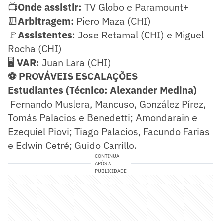
📺
Onde assistir:
TV Globo e Paramount+
🟨
Arbitragem:
Piero Maza (CHI)
🚩
Assistentes:
Jose Retamal (CHI) e Miguel
Rocha (CHI)
🖥️
VAR:
Juan Lara (CHI)
⚽ PROVÁVEIS ESCALAÇÕES
Estudiantes (Técnico: Alexander Medina)
Fernando Muslera, Mancuso, González Pírez,
Tomás Palacios e Benedetti; Amondarain e
Ezequiel Piovi; Tiago Palacios, Facundo Farias
e Edwin Cetré; Guido Carrillo.
CONTINUA
APÓS A
PUBLICIDADE