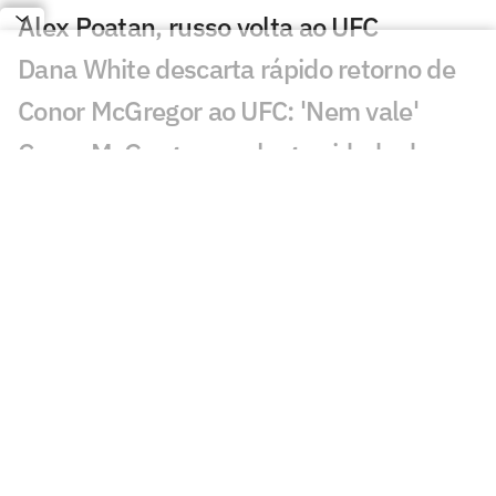
Alex Poatan, russo volta ao UFC
Dana White descarta rápido retorno de
Conor McGregor ao UFC: 'Nem vale'
Conor McGregor revela gravidade de
lesão que sofreu no UFC 329
Brasileiro nocauteia compatriota e leva
mais de R$ 500 mil no UFC
Du Plessis vence duelo de ex-campeões
no UFC Oklahoma City; veja resultados
Du Plessis x Usman: saiba card
completo, horário e onde assistir ao UFC
Oklahoma City