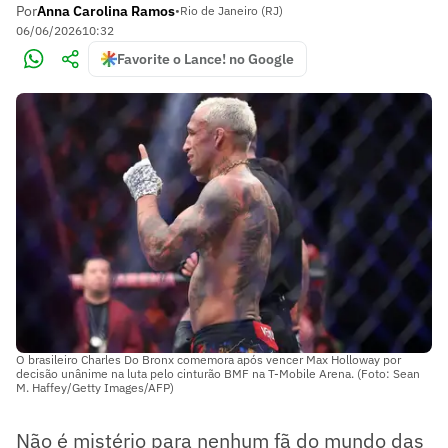
Por
Anna Carolina Ramos
•
Rio de Janeiro (RJ)
06/06/2026
10:32
Favorite o Lance! no Google
O brasileiro Charles Do Bronx comemora após vencer Max Holloway por
decisão unânime na luta pelo cinturão BMF na T-Mobile Arena. (Foto: Sean
M. Haffey/Getty Images/AFP)
Não é mistério para nenhum fã do mundo das