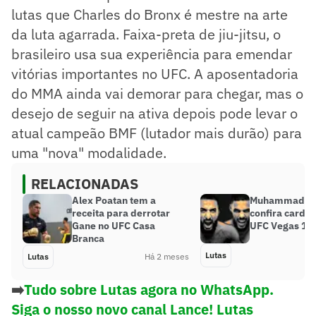
lutas que Charles do Bronx é mestre na arte
da luta agarrada. Faixa-preta de jiu-jitsu, o
brasileiro usa sua experiência para emendar
vitórias importantes no UFC. A aposentadoria
do MMA ainda vai demorar para chegar, mas o
desejo de seguir na ativa depois pode levar o
atual campeão BMF (lutador mais durão) para
uma "nova" modalidade.
RELACIONADAS
Alex Poatan tem a
Muhammad x 
receita para derrotar
confira card 
Gane no UFC Casa
UFC Vegas 11
Branca
Lutas
Lutas
Há 2 meses
➡️
Tudo sobre Lutas agora no WhatsApp.
Siga o nosso novo canal Lance! Lutas