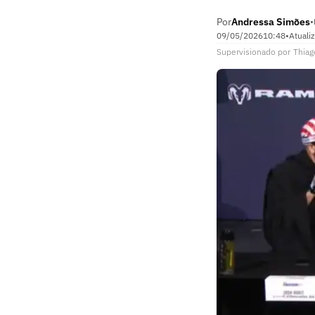
Por
Andressa Simões
•
09/05/2026
10:48
•
Atuali
Supervisionado
por
Thiag