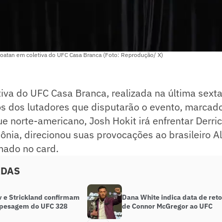
Poatan em coletiva do UFC Casa Branca (Foto: Reprodução/ X)
tiva do UFC Casa Branca, realizada na última sexta-
s dos lutadores que disputarão o evento, marcado
 norte-americano, Josh Hokit irá enfrentar Derri
ônia, direcionou suas provocações ao brasileiro A
ado no card.
ADAS
 e Strickland confirmam
Dana White indica data de ret
 pesagem do UFC 328
de Connor McGregor ao UFC