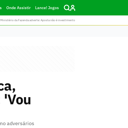
s
Onde Assistir
Lance! Jogos
Ministério da Fazenda adverte: Aposta não é investimento
ca,
 'Vou
mo adversários