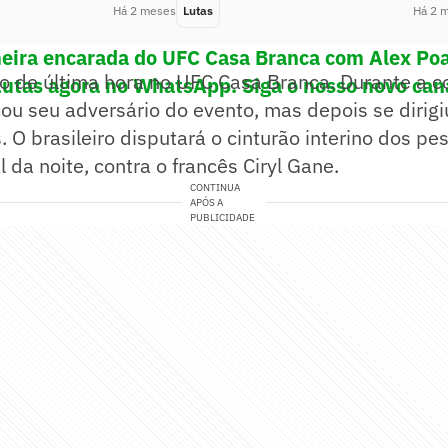
Há 2 meses
Lutas
Há 2 
eira encarada do UFC Casa Branca com Alex Po
ído de última hora no UFC Casa Branca. Durante a co
Lutas agora no WhatsApp. Siga o nosso novo can
ou seu adversário do evento, mas depois se dirigi
. O brasileiro disputará o cinturão interino dos p
l da noite, contra o francês Ciryl Gane.
CONTINUA
APÓS A
PUBLICIDADE