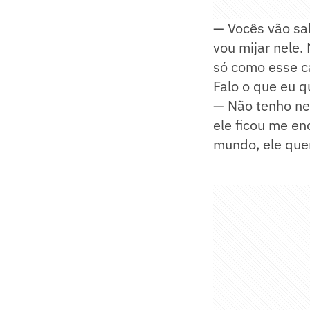
— Vocês vão sab
vou mijar nele.
só como esse c
Falo o que eu q
— Não tenho nem
ele ficou me en
mundo, ele quer