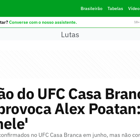
Brasileirão
Tabelas
Vídeo
tar?
Converse com o nosso assistente.
18+ 
Lutas
ão do UFC Casa Bran
provoca Alex Poatan:
nele'
confirmados no UFC Casa Branca em junho, mas não co