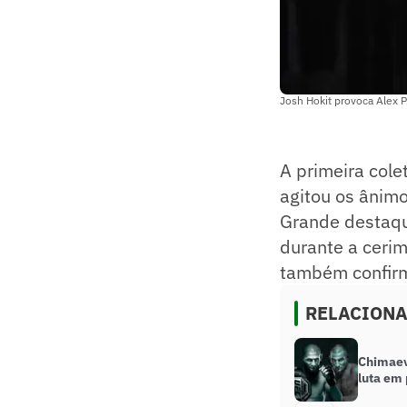
Josh Hokit provoca Alex 
A primeira cole
agitou os ânimo
Grande destaque
durante a cerim
também confirm
RELACION
Chimaev
luta em