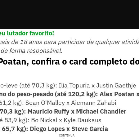
u lutador favorito!
mais de 18 anos para participar de qualquer ativid
 de forma responsável
.
oatan, confira o card completo d
o-leve (até 70,3 kg): Ilia Topuria x Justin Gaethje
ino do peso-pesado (até 120,2 kg): Alex Poatan x
 61,2 kg): Sean O'Malley x Aiemann Zahabi
 70,3 kg): Mauricio Ruffy x Michael Chandler
é 83,9 kg): Bo Nickal x Kyle Daukaus
 65,7 kg): Diego Lopes x Steve Garcia
CONTINUA