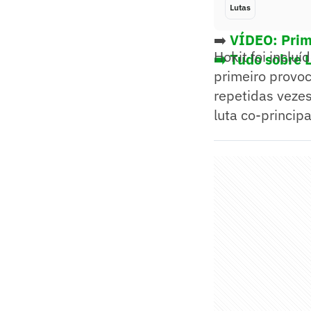
Lutas
➡️
VÍDEO: Prim
Hokit foi inclu
➡️ Tudo sobre 
primeiro provoc
repetidas vezes
luta co-principa