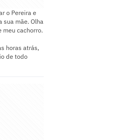
r o Pereira e
 a sua mãe. Olha
e meu cachorro.
s horas atrás,
io de todo