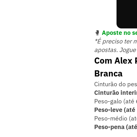
🥊
Aposte no se
*É preciso ter 
apostas. Jogue
Com Alex P
Branca
Cinturão do pes
Cinturão inter
Peso-galo (até
Peso-leve (até
Peso-médio (at
Peso-pena (até