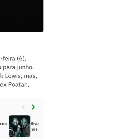
feira (6),
 para junho.
ck Lewis, mas,
lex Poatan,
orno
Brasileiro revela ‘clima de guerra’
nos bastidores antes do UFC 328