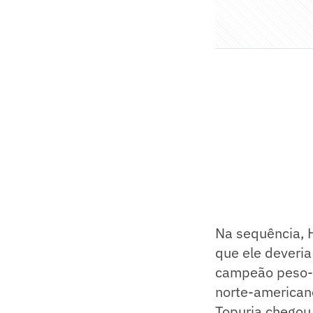
Na sequência, 
que ele deveria
campeão peso-le
norte-american
Topuria chegou 