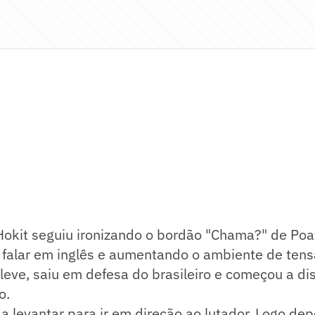
Hokit seguiu ironizando o bordão "Chama?" de Poa
 falar em inglês e aumentando o ambiente de tensã
ve, saiu em defesa do brasileiro e começou a dis
o.
a levantar para ir em direção ao lutador. Logo dep