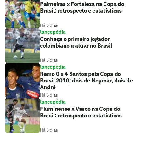
Palmeiras x Fortaleza na Copa do
Brasil: retrospecto e estatísticas
Há 5 dias
lancepédia
Conheça o primeiro jogador
colombiano a atuar no Brasil
Há 5 dias
lancepédia
Remo 0 x 4 Santos pela Copa do
Brasil 2010; dois de Neymar, dois de
André
Há 6 dias
lancepédia
Fluminense x Vasco na Copa do
Brasil: retrospecto e estatísticas
Há 6 dias