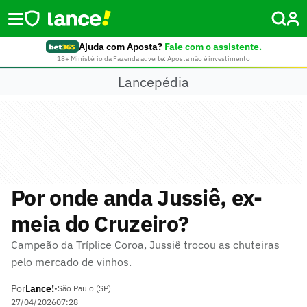
Ajuda com Aposta?
Fale com o assistente.
18+ Ministério da Fazenda adverte: Aposta não é investimento
Lancepédia
Por onde anda Jussiê, ex-
meia do Cruzeiro?
Campeão da Tríplice Coroa, Jussiê trocou as chuteiras
pelo mercado de vinhos.
Por
Lance!
•
São Paulo (SP)
27/04/2026
07:28