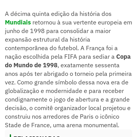
uma expansão para 32 seleções e o uso do 'Gol de Ouro'.
O Brasil, liderado por Ronaldo, enfrentou um drama antes
A décima quinta edição da história dos
da final, onde a França venceu por 3 a 0, conquistando seu
primeiro título.
Mundiais
retornou à sua vertente europeia em
Copa marcada por surpresas como a Croácia e a Bulgária,
junho de 1998 para consolidar a maior
além do trágico assassinato de Andrés Escobar após a
expansão estrutural da história
eliminação da Colômbia.
Resumo supervisionado pelo jornalista!
contemporânea do futebol. A França foi a
nação escolhida pela FIFA para sediar a
Copa
do Mundo de 1998
, exatamente sessenta
anos após ter abrigado o torneio pela primeira
vez. Como grande símbolo dessa nova era de
globalização e modernidade e para receber
condignamente o jogo de abertura e a grande
decisão, o comitê organizador local projetou e
construiu nos arredores de Paris o icônico
Stade de France, uma arena monumental.