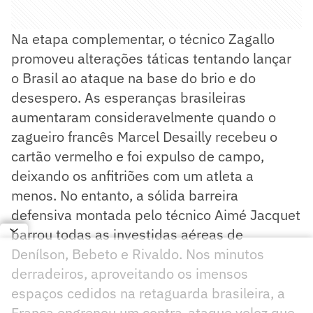
Na etapa complementar, o técnico Zagallo
promoveu alterações táticas tentando lançar
o Brasil ao ataque na base do brio e do
desespero. As esperanças brasileiras
aumentaram consideravelmente quando o
zagueiro francês Marcel Desailly recebeu o
cartão vermelho e foi expulso de campo,
deixando os anfitriões com um atleta a
menos. No entanto, a sólida barreira
defensiva montada pelo técnico Aimé Jacquet
barrou todas as investidas aéreas de
Denílson, Bebeto e Rivaldo. Nos minutos
derradeiros, aproveitando os imensos
espaços cedidos na retaguarda brasileira, a
França engrenou um contra-ataque veloz que