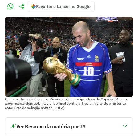
Favorite o Lance! no Google
O craque francês Zinedine Zidane ergue e beija a Taça da Copa do Mundo
após marcar dois gols na grande final contra o Brasil, liderando a histórica
conquista da seleção anfitriã. (FIFA)
Ver Resumo da matéria por IA
A Copa do Mundo de 1998 ocorreu na França, marcando