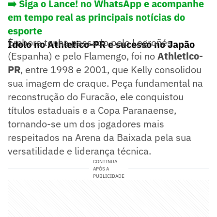
➡️ Siga o Lance! no WhatsApp e acompanhe
em tempo real as principais notícias do
esporte
Embora tenha passado pelo Logroñés
Ídolo no Athletico-PR e sucesso no Japão
(Espanha) e pelo Flamengo, foi no
Athletico-
PR
, entre 1998 e 2001, que Kelly consolidou
sua imagem de craque. Peça fundamental na
reconstrução do Furacão, ele conquistou
títulos estaduais e a Copa Paranaense,
tornando-se um dos jogadores mais
respeitados na Arena da Baixada pela sua
versatilidade e liderança técnica.
CONTINUA
APÓS A
PUBLICIDADE