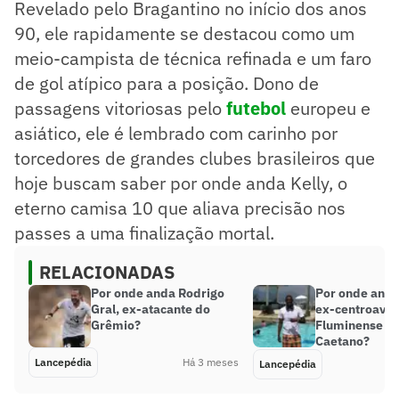
Revelado pelo Bragantino no início dos anos
90, ele rapidamente se destacou como um
meio-campista de técnica refinada e um faro
de gol atípico para a posição. Dono de
passagens vitoriosas pelo
futebol
europeu e
asiático, ele é lembrado com carinho por
torcedores de grandes clubes brasileiros que
hoje buscam saber por onde anda Kelly, o
eterno camisa 10 que aliava precisão nos
passes a uma finalização mortal.
RELACIONADAS
Por onde anda Rodrigo
Por onde anda
Gral, ex-atacante do
ex-centroavan
Grêmio?
Fluminense e 
Caetano?
Lancepédia
Há 3 meses
Lancepédia