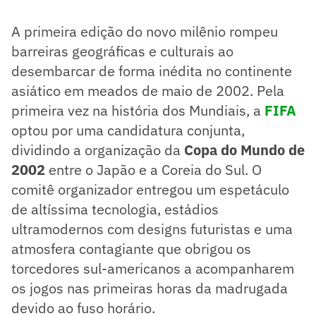
Ásia, com a França e Coreia do Sul como co-anfitriãs.
O Brasil conquistou o pentacampeonato sob o comando de
A primeira edição do novo milênio rompeu
Scolari, com destaque para Ronaldo, Rivaldo e Ronaldinho
Gaúcho.
barreiras geográficas e culturais ao
O torneio teve zebras, como a eliminação da França e a
desembarcar de forma inédita no continente
surpreendente campanha da Coreia do Sul até as
asiático em meados de maio de 2002. Pela
semifinais.
Resumo supervisionado pelo jornalista!
primeira vez na história dos Mundiais, a
FIFA
optou por uma candidatura conjunta,
dividindo a organização da
Copa do Mundo de
2002
entre o Japão e a Coreia do Sul. O
comitê organizador entregou um espetáculo
de altíssima tecnologia, estádios
ultramodernos com designs futuristas e uma
atmosfera contagiante que obrigou os
torcedores sul-americanos a acompanharem
os jogos nas primeiras horas da madrugada
devido ao fuso horário.