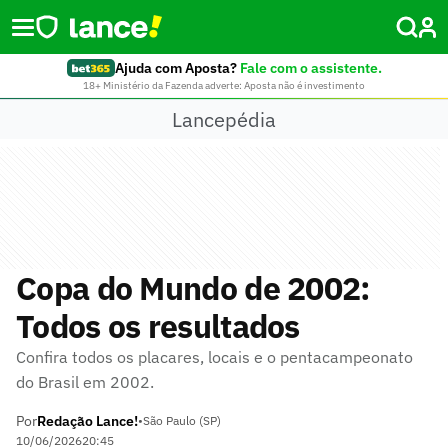
Ajuda com Aposta?
Fale com o assistente.
18+ Ministério da Fazenda adverte: Aposta não é investimento
Lancepédia
Copa do Mundo de 2002:
Todos os resultados
Confira todos os placares, locais e o pentacampeonato
do Brasil em 2002.
Por
Redação Lance!
•
São Paulo (SP)
10/06/2026
20:45