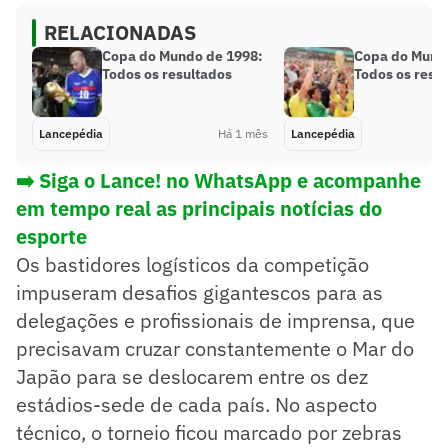
RELACIONADAS
Copa do Mundo de 1998:
Copa do Mund
Todos os resultados
Todos os resu
Lancepédia
Há 1 mês
Lancepédia
➡️ Siga o Lance! no WhatsApp e acompanhe
em tempo real as principais notícias do
esporte
Os bastidores logísticos da competição
impuseram desafios gigantescos para as
delegações e profissionais de imprensa, que
precisavam cruzar constantemente o Mar do
Japão para se deslocarem entre os dez
estádios-sede de cada país. No aspecto
técnico, o torneio ficou marcado por zebras