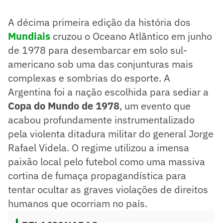
uma ditadura militar, que utilizou o evento para
propaganda.
A décima primeira edição da história dos
O torneio ficou marcado pela ausência de Johan Cruyff, que
se recusou a participar devido à situação política.
Mundiais
cruzou o Oceano Atlântico em junho
Mario Kempes se destacou como artilheiro e herói da
de 1978 para desembarcar em solo sul-
Argentina, que conquistou seu primeiro título mundial ao
americano sob uma das conjunturas mais
vencer a Holanda na final.
Resumo supervisionado pelo jornalista!
complexas e sombrias do esporte. A
Argentina foi a nação escolhida para sediar a
Copa do Mundo de 1978
, um evento que
acabou profundamente instrumentalizado
pela violenta ditadura militar do general Jorge
Rafael Videla. O regime utilizou a imensa
paixão local pelo futebol como uma massiva
cortina de fumaça propagandística para
tentar ocultar as graves violações de direitos
humanos que ocorriam no país.