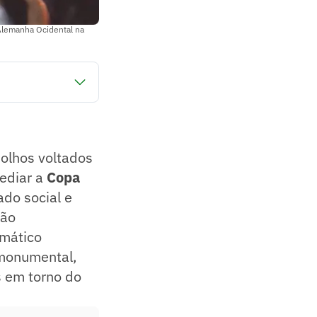
 Alemanha Ocidental na
 do evento sob uma
 inédito.
dia do Sarriá" pela
olhos voltados
sediar a
Copa
ado social e
ção
smático
 monumental,
 em torno do