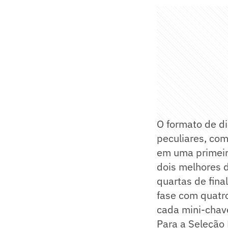
O formato de d
peculiares, com
em uma primeira
dois melhores 
quartas de fin
fase com quatro
cada mini-chave
Para a Seleção 