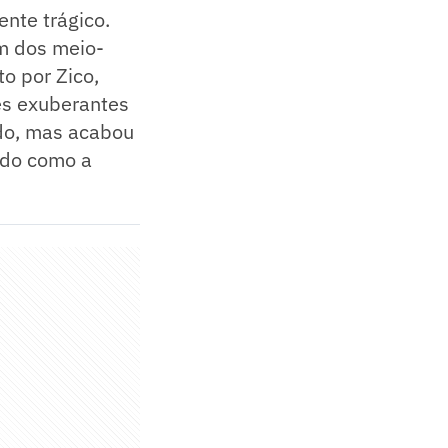
nte trágico.
um dos meio-
o por Zico,
ões exuberantes
ndo, mas acabou
ado como a