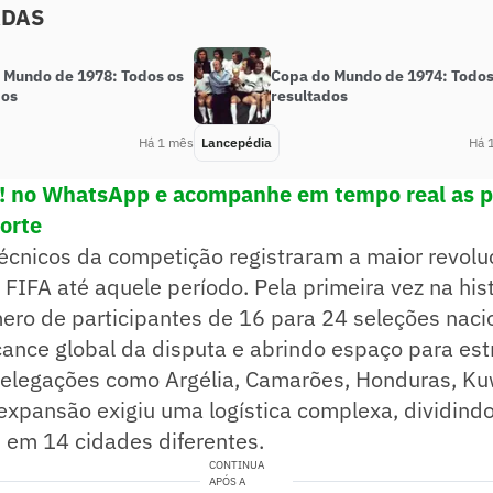
ADAS
 Mundo de 1978: Todos os
Copa do Mundo de 1974: Todos
dos
resultados
Há 1 mês
Lancepédia
Há 
e! no WhatsApp e acompanhe em tempo real as p
porte
écnicos da competição registraram a maior revolu
FIFA até aquele período. Pela primeira vez na hist
ero de participantes de 16 para 24 seleções naci
ance global da disputa e abrindo espaço para est
elegações como Argélia, Camarões, Honduras, Ku
expansão exigiu uma logística complexa, dividindo
 em 14 cidades diferentes.
CONTINUA
APÓS A