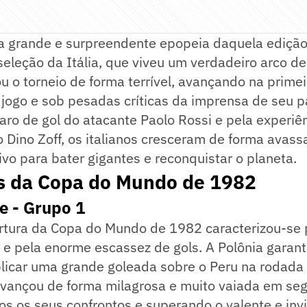
 a grande e surpreendente epopeia daquela edição 
eleção da Itália, que viveu um verdadeiro arco d
 o torneio de forma terrível, avançando na prime
jogo e sob pesadas críticas da imprensa de seu p
faro de gol do atacante Paolo Rossi e pela experiê
o Dino Zoff, os italianos cresceram de forma avass
o para bater gigantes e reconquistar o planeta.
s da Copa do Mundo de 1982
e - Grupo 1
rtura da Copa do Mundo de 1982 caracterizou-se 
co e pela enorme escassez de gols. A Polônia garant
licar uma grande goleada sobre o Peru na rodada f
avançou de forma milagrosa e muito vaiada em seg
s os seus confrontos e superando o valente e inv