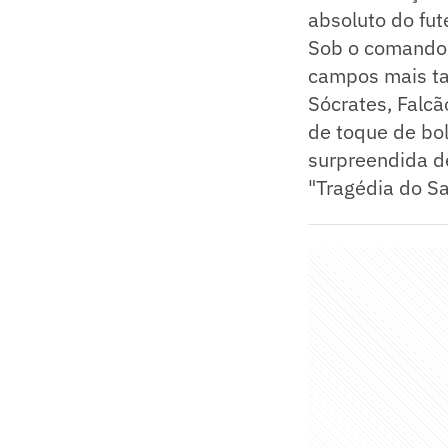
absoluto do fut
Sob o comando 
campos mais tal
Sócrates, Falcã
de toque de bo
surpreendida de
"Tragédia do Sar