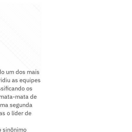
do um dos mais
vidiu as equipes
sificando os
l mata-mata de
 uma segunda
s o líder de
o sinônimo