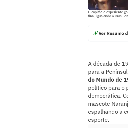
O capitão e experiente go
final, igualando o Brasil e
Ver Resumo d
A Copa do Mundo d
nova democracia.
A competição expa
O Brasil apresent
A década de 1
Itália.
Resumo supervision
para a Penínsul
do Mundo de 1
político para o 
democrática. C
mascote Naranj
espalhando a c
esporte.