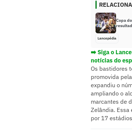
RELACION
Copa do
resulta
Lancepédia
➡️ Siga o Lanc
notícias do es
Os bastidores t
promovida pela 
expandiu o núm
ampliando o alc
marcantes de d
Zelândia. Essa 
por 17 estádios