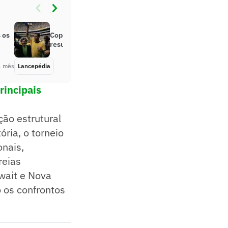
 os
Copa do Mundo de 1970: Todos os
resultados
1 mês
Lancepédia
Há 1 mês
rincipais
ção estrutural
ória, o torneio
onais,
reias
wait e Nova
 os confrontos