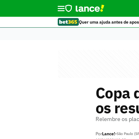
Quer uma ajuda antes de apos
Copa 
os res
Relembre os placa
Por
Lance!
•
São Paulo (S