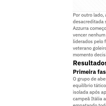
Por outro lado,
desacreditada s
Azzurra começou
vencer nenhum 
liderados pelo 
veterano goleir
momento decisiv
Resultado
Primeira fas
O grupo de abe
equilíbrio táti
isolada após ap
campeã Itália 
empatando todo