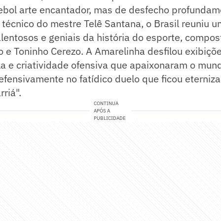
ebol arte encantador, mas de desfecho profundame
técnico do mestre Telê Santana, o Brasil reuniu 
entosos e geniais da história do esporte, compost
o e Toninho Cerezo. A Amarelinha desfilou exibiç
la e criatividade ofensiva que apaixonaram o mu
fensivamente no fatídico duelo que ficou eterniz
riá".
CONTINUA
APÓS A
PUBLICIDADE