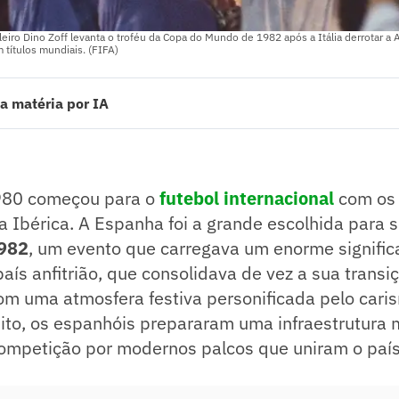
leiro Dino Zoff levanta o troféu da Copa do Mundo de 1982 após a Itália derrotar a
m títulos mundiais. (FIFA)
a matéria por IA
e 1982 ocorreu na Espanha, destacando o significado social e político
ndiu para 24 seleções, introduzindo um formato de disputa complexo e
ou um futebol arte sob Telê Santana, mas foi eliminado na famosa "Tragé
980 começou para o
futebol internacional
com os 
ado pelo jornalista!
a Ibérica. A Espanha foi a grande escolhida para 
982
, um evento que carregava um enorme signific
país anfitrião, que consolidava de vez a sua transi
om uma atmosfera festiva personificada pelo cari
ito, os espanhóis prepararam uma infraestrutura
ompetição por modernos palcos que uniram o país