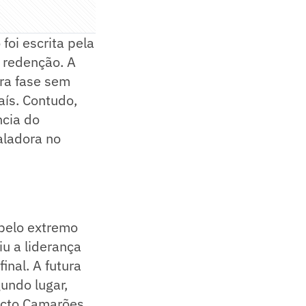
foi escrita pela
e redenção. A
ira fase sem
aís. Contudo,
ncia do
aladora no
pelo extremo
iu a liderança
inal. A futura
undo lugar,
icto Camarões