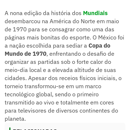
primeiro torneio transmitido ao vivo em cores.
O Brasil se destacou com o 'Futebol Arte' e conquistou o
A nona edição da história dos
Mundiais
tricampeonato, vencendo a Itália na final por 4 a 1.
A competição introduziu cartões amarelos e vermelhos,
desembarcou na América do Norte em maio
modernizando a disciplina no futebol.
de 1970 para se consagrar como uma das
Resumo supervisionado pelo jornalista!
páginas mais bonitas do esporte. O México foi
a nação escolhida para sediar a
Copa do
Mundo de 1970
, enfrentando o desafio de
organizar as partidas sob o forte calor do
meio-dia local e a elevada altitude de suas
cidades. Apesar dos receios físicos iniciais, o
torneio transformou-se em um marco
tecnológico global, sendo o primeiro
transmitido ao vivo e totalmente em cores
para televisores de diversos continentes do
planeta.