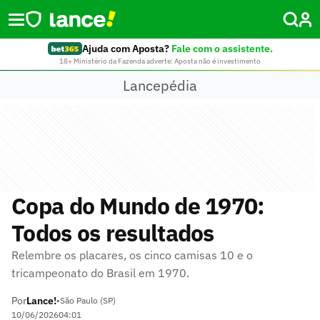
Ajuda com Aposta?
Fale com o assistente.
18+ Ministério da Fazenda adverte: Aposta não é investimento
Lancepédia
Copa do Mundo de 1970:
Todos os resultados
Relembre os placares, os cinco camisas 10 e o
tricampeonato do Brasil em 1970.
Por
Lance!
•
São Paulo (SP)
10/06/2026
04:01