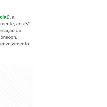
cial
), a
lmente, aos 52
denação de
Monsoon,
senvolvimento