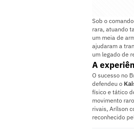
Sob o comando d
rara, atuando 
um meia de arma
ajudaram a tra
um legado de re
A experiên
O sucesso no Br
defendeu o
Kai
físico e tático
movimento raro
rivais, Arílson
reconhecido pel