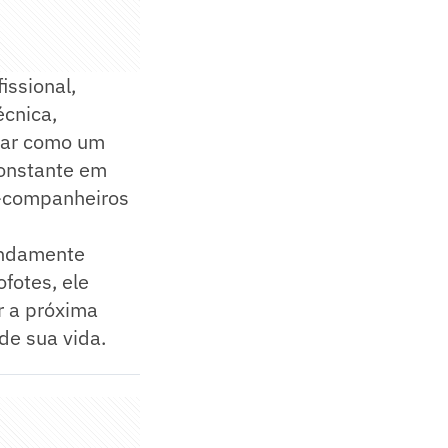
ssional,
écnica,
rmar como um
constante em
x-companheiros
undamente
fotes, ele
r a próxima
de sua vida.