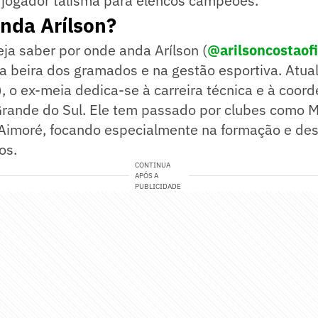
jogador talismã para elencos campeões.
nda Arílson?
ja saber por onde anda Arílson (
@arilsoncostaofi
a beira dos gramados e na gestão esportiva. Atua
 o ex-meia dedica-se à carreira técnica e à coor
 Grande do Sul. Ele tem passado por clubes como 
Aimoré, focando especialmente na formação e de
os.
CONTINUA
APÓS A
PUBLICIDADE