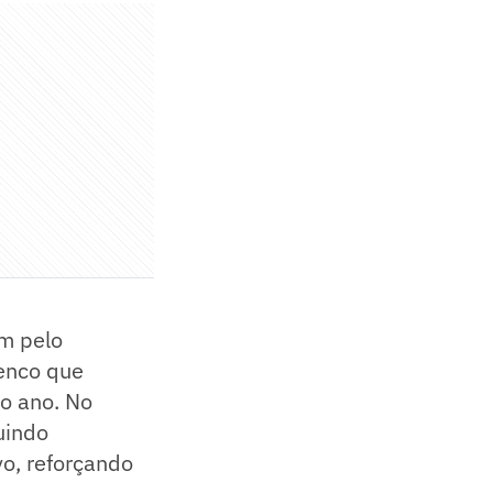
em pelo
lenco que
o ano. No
uindo
vo, reforçando