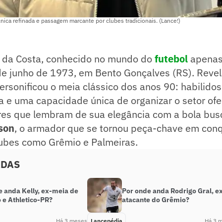
cnica refinada e passagem marcante por clubes tradicionais. (Lance!)
to da Costa, conhecido no mundo do
futebol
apena
e junho de 1973, em Bento Gonçalves (RS). Revel
personificou o meia clássico dos anos 90: habilido
da e uma capacidade única de organizar o setor ofe
res que lembram de sua elegância com a bola bu
son
, o armador que se tornou peça-chave em conq
lubes como Grêmio e Palmeiras.
ADAS
e anda Kelly, ex-meia de
Por onde anda Rodrigo Gral, e
 e Athletico-PR?
atacante do Grêmio?
Há 3 meses
Lancepédia
Há 3 