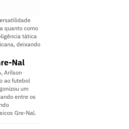
ersatilidade
da quanto como
ligência tática
icana, deixando
Gre-Nal
, Arílson
o ao futebol
tagonizou um
tando entre os
endo
sicos Gre-Nal.