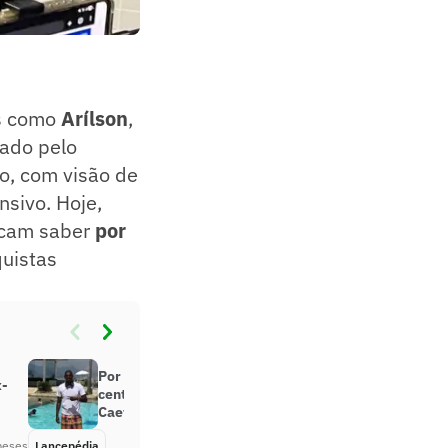
s como
Arílson
,
ado pelo
so, com visão de
nsivo. Hoje,
scam saber
por
uistas
Por onde anda Somália, ex-
x-
centroavante de Fluminense e São
Caetano?
meses
Lancepédia
Há 3 meses