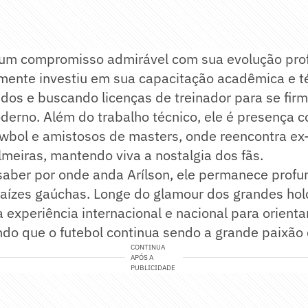
m compromisso admirável com sua evolução profi
emente investiu em sua capacitação acadêmica e t
udos e buscando licenças de treinador para se fi
derno. Além do trabalho técnico, ele é presença 
wbol e amistosos de masters, onde reencontra e
meiras, mantendo viva a nostalgia dos fãs.
saber por onde anda Arílson, ele permanece prof
raízes gaúchas. Longe do glamour dos grandes holo
a experiência internacional e nacional para orienta
do que o futebol continua sendo a grande paixão 
CONTINUA
APÓS A
PUBLICIDADE