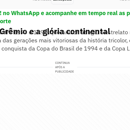
e! no WhatsApp e acompanhe em tempo real as p
porte
Grêmio e a glória continental
entre 1993 e 1995, que Arílson atingiu o estrelato 
das gerações mais vitoriosas da história tricolor, e
 conquista da Copa do Brasil de 1994 e da Copa L
CONTINUA
APÓS A
PUBLICIDADE