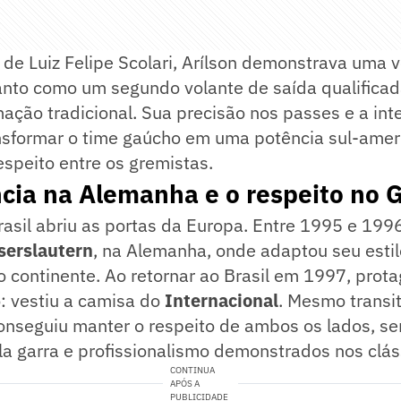
e Luiz Felipe Scolari, Arílson demonstrava uma v
tanto como um segundo volante de saída qualifica
ção tradicional. Sua precisão nos passes e a inte
nsformar o time gaúcho em uma potência sul-amer
speito entre os gremistas.
cia na Alemanha e o respeito no 
asil abriu as portas da Europa. Entre 1995 e 1996
serslautern
, na Alemanha, onde adaptou seu estil
 do continente. Ao retornar ao Brasil em 1997, pro
: vestiu a camisa do
Internacional
. Mesmo transi
 conseguiu manter o respeito de ambos os lados, s
a garra e profissionalismo demonstrados nos clás
CONTINUA
APÓS A
PUBLICIDADE