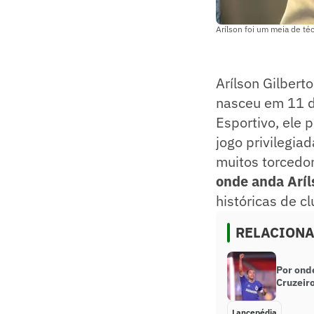
Arílson foi um meia de té
Arílson Gilber
nasceu em 11 d
Esportivo, ele 
jogo privilegia
muitos torcedo
onde anda Aríl
históricas de c
RELACION
Por ond
Cruzeiro
Lancepédia