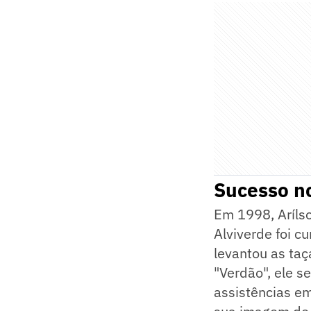
Sucesso no
Em 1998, Aríls
Alviverde foi c
levantou as ta
"Verdão", ele s
assistências em