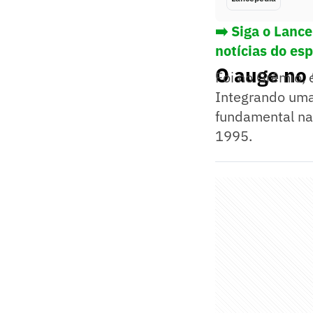
➡️ Siga o Lanc
notícias do es
O auge no 
Foi no Grêmio, 
Integrando uma 
fundamental na
1995.