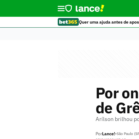
Quer uma ajuda antes de apos
Por on
de Gr
Arílson brilhou p
Por
Lance!
•
São Paulo (S