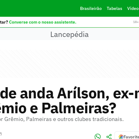
Brasileirão
Tabelas
Vídeo
tar?
Converse com o nosso assistente.
18+ 
Lancepédia
de anda Arílson, ex
êmio e Palmeiras?
or Grêmio, Palmeiras e outros clubes tradicionais.
P)
Favorit