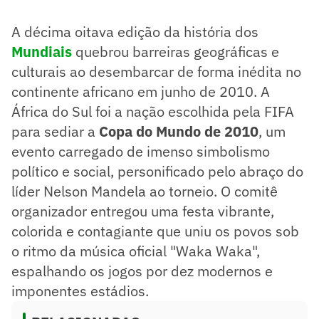
marcando a primeira edição no continente africano.
A Espanha se consagrou campeã ao vencer a Holanda na
A décima oitava edição da história dos
final com um gol de Andrés Iniesta na prorrogação,
garantindo seu primeiro título mundial.
Mundiais
quebrou barreiras geográficas e
A competição foi marcada por vexames de grandes
culturais ao desembarcar de forma inédita no
seleções como França e Itália, além da emocionante
continente africano em junho de 2010. A
jornada de Gana até as quartas de final.
Resumo supervisionado pelo jornalista!
África do Sul foi a nação escolhida pela FIFA
para sediar a
Copa do Mundo de 2010
, um
evento carregado de imenso simbolismo
político e social, personificado pelo abraço do
líder Nelson Mandela ao torneio. O comitê
organizador entregou uma festa vibrante,
colorida e contagiante que uniu os povos sob
o ritmo da música oficial "Waka Waka",
espalhando os jogos por dez modernos e
imponentes estádios.