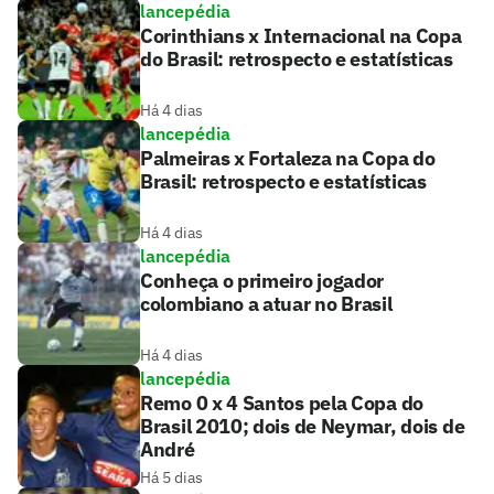
lancepédia
Corinthians x Internacional na Copa
do Brasil: retrospecto e estatísticas
Há 4 dias
lancepédia
Palmeiras x Fortaleza na Copa do
Brasil: retrospecto e estatísticas
Há 4 dias
lancepédia
Conheça o primeiro jogador
colombiano a atuar no Brasil
Há 4 dias
lancepédia
Remo 0 x 4 Santos pela Copa do
Brasil 2010; dois de Neymar, dois de
André
Há 5 dias