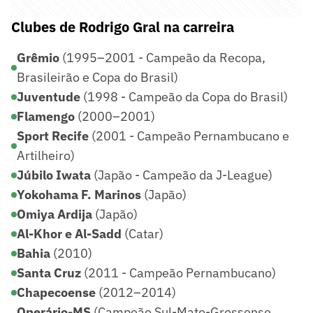
Clubes de Rodrigo Gral na carreira
Grêmio
(1995–2001 - Campeão da Recopa,
Brasileirão e Copa do Brasil)
Juventude
(1998 - Campeão da Copa do Brasil)
Flamengo
(2000–2001)
Sport Recife
(2001 - Campeão Pernambucano e
Artilheiro)
Júbilo Iwata
(Japão - Campeão da J-League)
Yokohama F. Marinos
(Japão)
Omiya Ardija
(Japão)
Al-Khor e Al-Sadd
(Catar)
Bahia
(2010)
Santa Cruz
(2011 - Campeão Pernambucano)
Chapecoense
(2012–2014)
Operário-MS
(Campeão Sul-Mato-Grossense