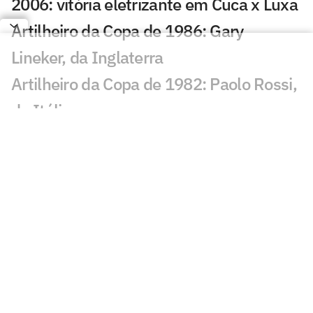
2006: vitória eletrizante em Cuca x Luxa
Artilheiro da Copa de 1986: Gary
Lineker, da Inglaterra
Artilheiro da Copa de 1982: Paolo Rossi,
da Itália
Artilheiro da Copa de 1978: Mario
Kempes, da Argentina
Artilheiro da Copa de 1974: Grzegorz
Lato, da Polônia
Artilheiro da Copa de 1970: Gerd Müller,
da Alemanha
Artilheiro da Copa de 1966: Eusébio, de