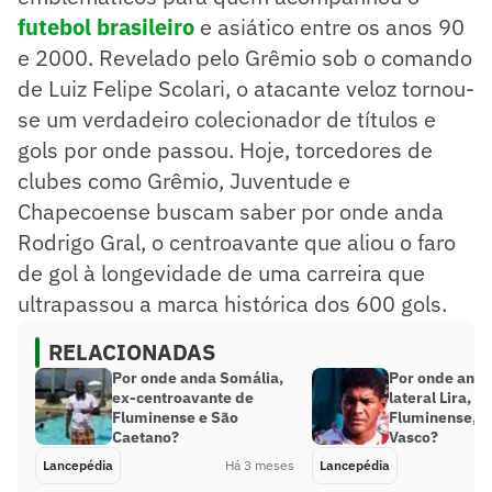
futebol brasileiro
e asiático entre os anos 90
e 2000. Revelado pelo Grêmio sob o comando
de Luiz Felipe Scolari, o atacante veloz tornou-
se um verdadeiro colecionador de títulos e
gols por onde passou. Hoje, torcedores de
clubes como Grêmio, Juventude e
Chapecoense buscam saber por onde anda
Rodrigo Gral, o centroavante que aliou o faro
de gol à longevidade de uma carreira que
ultrapassou a marca histórica dos 600 gols.
RELACIONADAS
Por onde anda Somália,
Por onde anda
ex-centroavante de
lateral Lira, d
Fluminense e São
Fluminense, G
Caetano?
Vasco?
Lancepédia
Há 3 meses
Lancepédia