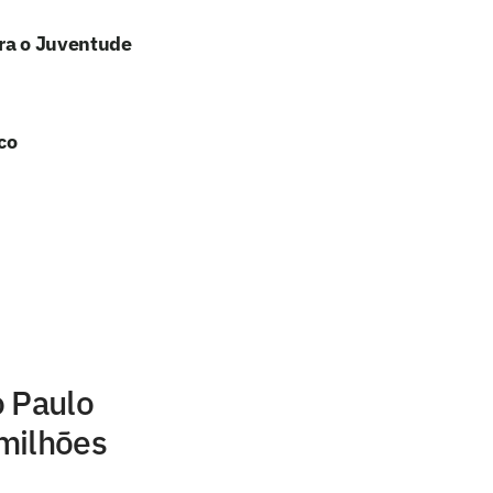
tra o Juventude
co
o Paulo
milhões