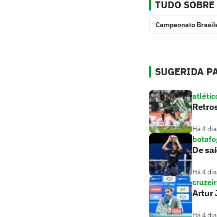
TUDO SOBRE
Campeonato Brasil
SUGERIDA PA
atlétic
Retros
Há 4 dia
botafo
De saí
Há 4 dia
cruzei
Artur 
Há 4 dia