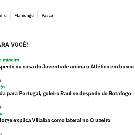
eiro
Flamengo
Vasco
RA VOCÊ!
o mineiro
pecto na casa do Juventude anima o Atlético em busca 
s
go
da para Portugal, goleiro Raul se despede do Botafogo
s
ro
Jorge explica Villalba como lateral no Cruzeiro
s