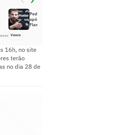
Pedrinho reposta crítica à Bap
após fala do presidente do
o
Flamengo sobre o Vasco
Vasco
Há 3 meses
meses
s 16h, no site
ores terão
as no dia 28 de