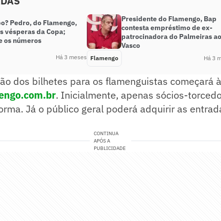
ADAS
Presidente do Flamengo, Bap
o? Pedro, do Flamengo,
contesta empréstimo de ex-
às vésperas da Copa;
patrocinadora do Palmeiras a
 os números
Vasco
Há 3 meses
Flamengo
Há 3 
ão dos bilhetes para os flamenguistas começará à
mengo.com.br
. Inicialmente, apenas sócios-torced
orma. Já o público geral poderá adquirir as entrad
CONTINUA
APÓS A
PUBLICIDADE