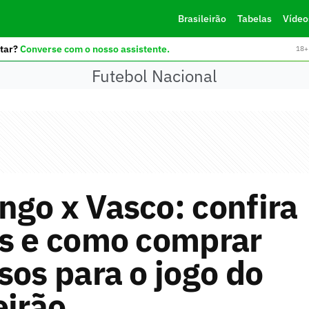
Brasileirão
Tabelas
Vídeo
tar?
Converse com o nosso assistente.
18+ 
Futebol Nacional
go x Vasco: confira
es e como comprar
sos para o jogo do
eirão