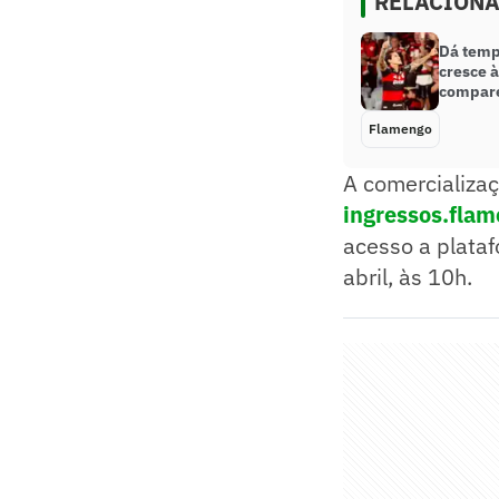
RELACION
Dá temp
cresce 
compare
Flamengo
A comercializaç
ingressos.fla
acesso a plataf
abril, às 10h.