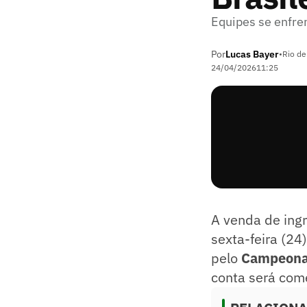
Equipes se enfre
Por
Lucas Bayer
•
Rio de
24/04/2026
11:25
A venda de ingr
sexta-feira (24
pelo
Campeonat
conta será come