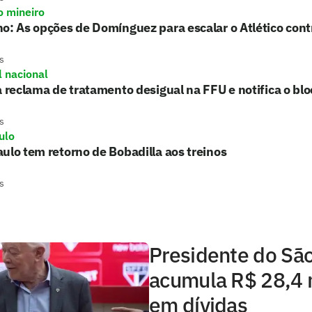
o mineiro
o: As opções de Domínguez para escalar o Atlético con
s
l nacional
a reclama de tratamento desigual na FFU e notifica o blo
s
ulo
ulo tem retorno de Bobadilla aos treinos
s
Presidente do Sã
acumula R$ 28,4 
em dívidas