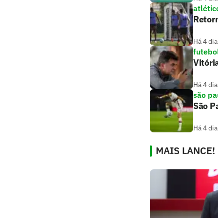
atlétic
Retorn
Há 4 dia
futebo
Vitóri
Há 4 dia
são pa
São Pa
Há 4 dia
MAIS LANCE!